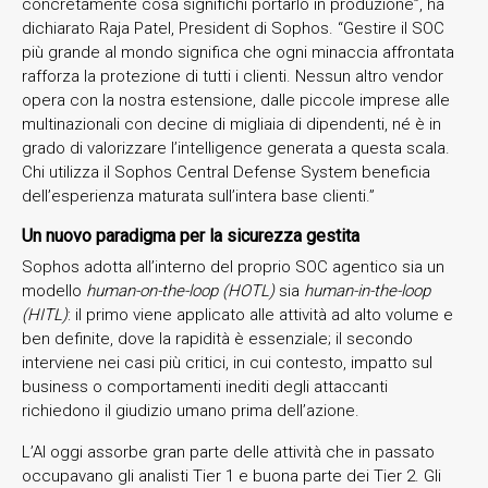
concretamente cosa significhi portarlo in produzione”, ha
dichiarato Raja Patel, President di Sophos. “Gestire il SOC
più grande al mondo significa che ogni minaccia affrontata
rafforza la protezione di tutti i clienti. Nessun altro vendor
opera con la nostra estensione, dalle piccole imprese alle
multinazionali con decine di migliaia di dipendenti, né è in
grado di valorizzare l’intelligence generata a questa scala.
Chi utilizza il Sophos Central Defense System beneficia
dell’esperienza maturata sull’intera base clienti.”
Un nuovo paradigma per la sicurezza gestita
Sophos adotta all’interno del proprio SOC agentico sia un
modello
human-on-the-loop (HOTL)
sia
human-in-the-loop
(HITL)
: il primo viene applicato alle attività ad alto volume e
ben definite, dove la rapidità è essenziale; il secondo
interviene nei casi più critici, in cui contesto, impatto sul
business o comportamenti inediti degli attaccanti
richiedono il giudizio umano prima dell’azione.
L’AI oggi assorbe gran parte delle attività che in passato
occupavano gli analisti Tier 1 e buona parte dei Tier 2. Gli