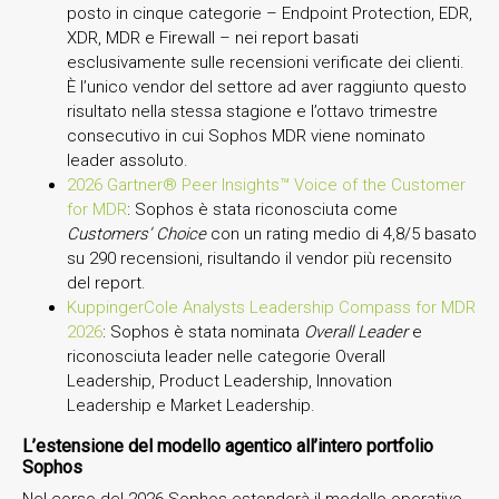
posto in cinque categorie – Endpoint Protection, EDR,
XDR, MDR e Firewall – nei report basati
esclusivamente sulle recensioni verificate dei clienti.
È l’unico vendor del settore ad aver raggiunto questo
risultato nella stessa stagione e l’ottavo trimestre
consecutivo in cui Sophos MDR viene nominato
leader assoluto.
2026 Gartner® Peer Insights™ Voice of the Customer
for MDR
: Sophos è stata riconosciuta come
Customers’ Choice
con un rating medio di 4,8/5 basato
su 290 recensioni, risultando il vendor più recensito
del report.
KuppingerCole Analysts Leadership Compass for MDR
2026
: Sophos è stata nominata
Overall Leader
e
riconosciuta leader nelle categorie Overall
Leadership, Product Leadership, Innovation
Leadership e Market Leadership.
L’estensione del modello agentico all’intero portfolio
Sophos
Nel corso del 2026 Sophos estenderà il modello operativo