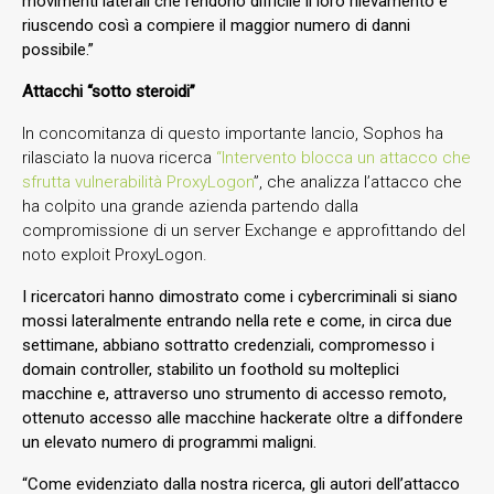
movimenti laterali che rendono difficile il loro rilevamento e
riuscendo così a compiere il maggior numero di danni
possibile.”
Attacchi “sotto steroidi”
In concomitanza di questo importante lancio, Sophos ha
rilasciato la nuova ricerca
“Intervento blocca un attacco che
sfrutta vulnerabilità ProxyLogon
”, che analizza l’attacco che
ha colpito una grande azienda partendo dalla
compromissione di un server Exchange e approfittando del
noto exploit ProxyLogon.
I ricercatori hanno dimostrato come i cybercriminali si siano
mossi lateralmente entrando nella rete e come, in circa due
settimane, abbiano sottratto credenziali, compromesso i
domain controller, stabilito un foothold su molteplici
macchine e, attraverso uno strumento di accesso remoto,
ottenuto accesso alle macchine hackerate oltre a diffondere
un elevato numero di programmi maligni.
“Come evidenziato dalla nostra ricerca, gli autori dell’attacco