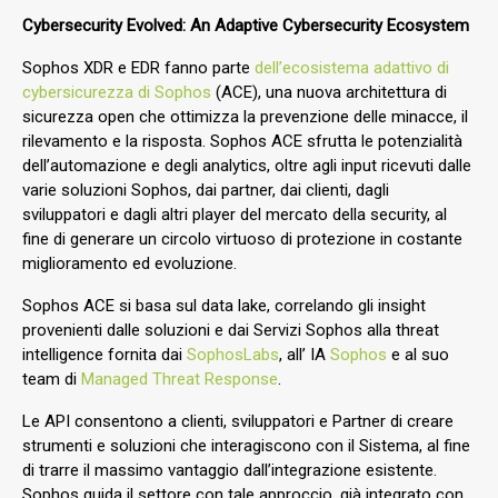
Cybersecurity Evolved: An Adaptive Cybersecurity Ecosystem
Sophos XDR e EDR fanno parte
dell’ecosistema adattivo di
cybersicurezza di Sophos
(ACE), una nuova architettura di
sicurezza open che ottimizza la prevenzione delle minacce, il
rilevamento e la risposta. Sophos ACE sfrutta le potenzialità
dell’automazione e degli analytics, oltre agli input ricevuti dalle
varie soluzioni Sophos, dai partner, dai clienti, dagli
sviluppatori e dagli altri player del mercato della security, al
fine di generare un circolo virtuoso di protezione in costante
miglioramento ed evoluzione.
Sophos ACE si basa sul data lake, correlando gli insight
provenienti dalle soluzioni e dai Servizi Sophos alla threat
intelligence fornita dai
SophosLabs
, all’ IA
Sophos
e al suo
team di
Managed Threat Response
.
Le API consentono a clienti, sviluppatori e Partner di creare
strumenti e soluzioni che interagiscono con il Sistema, al fine
di trarre il massimo vantaggio dall’integrazione esistente.
Sophos guida il settore con tale approccio, già integrato con