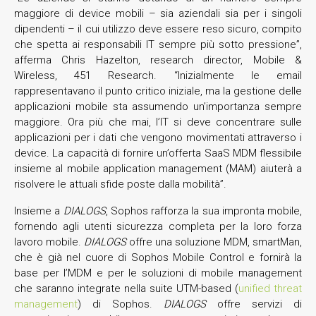
maggiore di device mobili – sia aziendali sia per i singoli
dipendenti – il cui utilizzo deve essere reso sicuro, compito
che spetta ai responsabili IT sempre più sotto pressione”,
afferma Chris Hazelton, research director, Mobile &
Wireless, 451 Research. “Inizialmente le email
rappresentavano il punto critico iniziale, ma la gestione delle
applicazioni mobile sta assumendo un’importanza sempre
maggiore. Ora più che mai, l’IT si deve concentrare sulle
applicazioni per i dati che vengono movimentati attraverso i
device. La capacità di fornire un’offerta SaaS MDM flessibile
insieme al mobile application management (MAM) aiuterà a
risolvere le attuali sfide poste dalla mobilità”.
Insieme a
DIALOGS
, Sophos rafforza la sua impronta mobile,
fornendo agli utenti sicurezza completa per la loro forza
lavoro mobile.
DIALOGS
offre una soluzione MDM, smartMan,
che è già nel cuore di Sophos Mobile Control e fornirà la
base per l’MDM e per le soluzioni di mobile management
che saranno integrate nella suite UTM-based (
unified threat
management
) di Sophos.
DIALOGS
offre servizi di