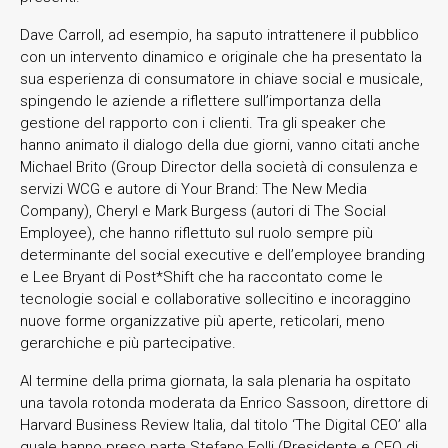
Dave Carroll, ad esempio, ha saputo intrattenere il pubblico
con un intervento dinamico e originale che ha presentato la
sua esperienza di consumatore in chiave social e musicale,
spingendo le aziende a riflettere sull’importanza della
gestione del rapporto con i clienti. Tra gli speaker che
hanno animato il dialogo della due giorni, vanno citati anche
Michael Brito (Group Director della società di consulenza e
servizi WCG e autore di Your Brand: The New Media
Company), Cheryl e Mark Burgess (autori di The Social
Employee), che hanno riflettuto sul ruolo sempre più
determinante del social executive e dell’employee branding
e Lee Bryant di Post*Shift che ha raccontato come le
tecnologie social e collaborative sollecitino e incoraggino
nuove forme organizzative più aperte, reticolari, meno
gerarchiche e più partecipative.
Al termine della prima giornata, la sala plenaria ha ospitato
una tavola rotonda moderata da Enrico Sassoon, direttore di
Harvard Business Review Italia, dal titolo ‘The Digital CEO’ alla
quale hanno preso parte Stefano Folli (Presidente e CEO di