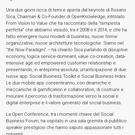
Una due giorni ricca di temi e aperta dal keynote di Rosario
Sica, Chairman & Co-Founder di OpenKnowledge, intitolato
From Vision to Value che ha raccontato della “tempesta
perfetta” che abbiamo vissuto, tra il 2008 e il 2014, e che ha
fatto emergere nuovi modelli di business, nuove forme
organizzative, nuove architetture tecnologiche. Siamo nel
“the Now Paradigm” – ha chiarito Sica parlando di disruptive
economy, logica service-dominant, value co-creation, data-
intensive age ed empowered customer relationship e
presentando, in anteprima assoluta, un’anticipazione di due
nuove app: Social Business Toolkit e Social Business Index.
Le due mobile app consentiranno, con dinamiche e
meccaniche di gamification e collaboration, di costruire e
misurare il percorso di trasformazione verso la social e
digital enterprise e il valore generato dal social business.
La Open Conference, tra i momenti chiave del Social
Business Forum, ha ospitato in una sala gremita di pubblico
speaker prestigiosi che hanno saputo appassionare tutti i
presenti.