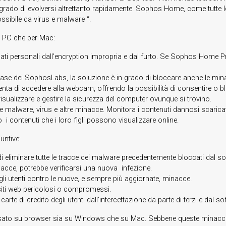
rado di evolversi altrettanto rapidamente. Sophos Home, come tutte le
ossibile da virus e malware “.
er PC che per Mac:
dati personali dall’encryption impropria e dal furto. Se Sophos Home Pr
abase dei SophosLabs, la soluzione è in grado di bloccare anche le mi
enta di accedere alla webcam, offrendo la possibilità di consentire o bl
i visualizzare e gestire la sicurezza del computer ovunque si trovino.
e malware, virus e altre minacce. Monitora i contenuti dannosi scaricat
o i contenuti che i loro figli possono visualizzare online.
untive:
liminare tutte le tracce dei malware precedentemente bloccati dal softw
acce, potrebbe verificarsi una nuova infezione.
gli utenti contro le nuove, e sempre più aggiornate, minacce.
ri siti web pericolosi o compromessi.
 carte di credito degli utenti dall’intercettazione da parte di terzi e dal s
sato su browser sia su Windows che su Mac. Sebbene queste minacce 