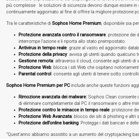
più complesse le soluzioni di sicurezza devono dunque essere in g
continuamente aggiornato al fine di offrire la migliore protezione p
Tra le caratteristiche di
Sophos Home Premium
, disponibile sia p
Protezione avanzata contro il ransomware
: protezione dei 
interrompe l’azione e li riporta allo stato preimpostato.
Antivirus in tempo reale
: grazie al vasto ed aggiornato dat
Protezione della privacy
: avvisa gli utenti quando qualcuno t
Gestione remota
: attraverso il cloud, consente agli utenti d
Protezione Web
: blocca i siti Web che ospitano notoriament
Parental control
: consente agli utenti di tenere sotto controll
Sophos Home Premium per PC
include anche queste funzioni aggi
Rimozione avanzata dei malware:
Sophos Clean consente di e
di eliminare completamente dal PC il ransomware o altre min
Protezione contro le minacce in tempo reale
: protezione de
Protezione Web Avanzata
: blocco dei siti di phishing e alt
Protezione dell’online banking
: Protegge i dati bancari e delle
“Quest’anno abbiamo assistito a un aumento del cryptojacking ba