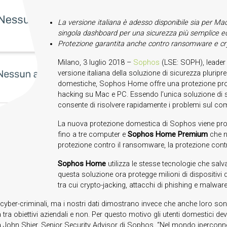
La versione italiana è adesso disponibile sia per M
singola dashboard per una sicurezza più semplice ed
Protezione garantita anche contro ransomware e cr
Milano, 3 luglio 2018 –
Sophos
(LSE: SOPH), leader
versione italiana della soluzione di sicurezza pluri
domestiche, Sophos Home offre una protezione proatt
hacking su Mac e PC. Essendo l’unica soluzione di 
consente di risolvere rapidamente i problemi sul com
La nuova protezione domestica di Sophos viene pro
fino a tre computer e
Sophos Home Premium
che n
protezione contro il ransomware, la protezione contro
Sophos Home
utilizza le stesse tecnologie che salv
questa soluzione ora protegge milioni di dispositiv
tra cui crypto-jacking, attacchi di phishing e malware
i cyber-criminali, ma i nostri dati dimostrano invece che anche loro son
ra obiettivi aziendali e non. Per questo motivo gli utenti domestici d
ta John Shier, Senior Security Advisor di Sophos. “Nel mondo iperconn