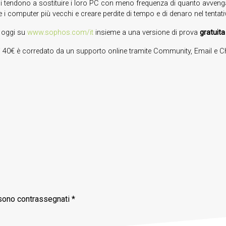
ici tendono a sostituire i loro PC con meno frequenza di quanto avveng
 i computer più vecchi e creare perdite di tempo e di denaro nel tentati
a oggi su
www.sophos.com/it
insieme a una versione di prova
gratuita
40€ è corredato da un supporto online tramite Community, Email e Cha
 sono contrassegnati
*