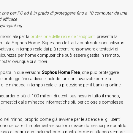
ac che per PC ed è in grado di proteggere fino a 10 computer da una
 efficace
ypto-jacking
 mondiale per la
protezione delle reti e dell’endpoint
, presenta la
premiata Sophos Home. Superando le tradizionali soluzioni antivirus
iva e in tempo reale dai più recenti ransomware e tentativi di
sicurezza per home computer che può essere gestita in remoto,
puter ovunque ci si trovi.
posta in due versioni:
Sophos Home Free
, che può proteggere
e protegge fino a dieci e include funzioni avanzate come la
 le minacce in tempo reale e la protezione per il banking online.
aguardano più di 100 milioni di utenti business in tutto il mondo,
i domestici dalle minacce informatiche più pericolose e complesse
.
o nel mirino, proprio come già avviene per le aziende e gli utenti
evono cercare di implementare sui loro device domestici personali lo
esso di oggi, i criminali mettono a punto forme di attacco sempre