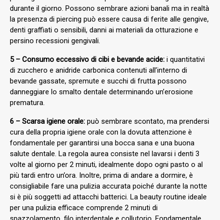
durante il giorno. Possono sembrare azioni banali ma in realtà
la presenza di piercing può essere causa di ferite alle gengive,
denti graffiati o sensibili, danni ai materiali da otturazione e
persino recessioni gengivali.
5 – Consumo eccessivo di cibi e bevande acide:
i quantitativi
di zucchero e anidride carbonica contenuti all’interno di
bevande gassate, spremute e succhi di frutta possono
danneggiare lo smalto dentale determinando un’erosione
prematura.
6 – Scarsa igiene orale:
può sembrare scontato, ma prendersi
cura della propria igiene orale con la dovuta attenzione è
fondamentale per garantirsi una bocca sana e una buona
salute dentale. La regola aurea consiste nel lavarsi i denti 3
volte al giorno per 2 minuti, idealmente dopo ogni pasto o al
più tardi entro un’ora. Inoltre, prima di andare a dormire, è
consigliabile fare una pulizia accurata poiché durante la notte
si è più soggetti ad attacchi batterici. La beauty routine ideale
per una pulizia efficace comprende 2 minuti di
spazzolamento, filo interdentale e collutorio. Fondamentale