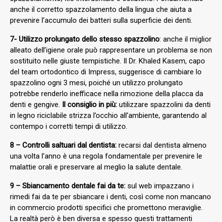
anche il corretto spazzolamento della lingua che aiuta a
prevenire l’accumulo dei batteri sulla superficie dei denti.
7- Utilizzo prolungato dello stesso spazzolino
: anche il miglior
alleato dell’igiene orale può rappresentare un problema se non
sostituito nelle giuste tempistiche. Il Dr. Khaled Kasem, capo
del team ortodontico di Impress, suggerisce di cambiare lo
spazzolino ogni 3 mesi, poiché un utilizzo prolungato
potrebbe renderlo inefficace nella rimozione della placca da
denti e gengive.
Il consiglio in più:
utilizzare spazzolini da denti
in legno riciclabile strizza l’occhio all’ambiente, garantendo al
contempo i corretti tempi di utilizzo.
8 – Controlli saltuari dal dentista:
recarsi dal dentista almeno
una volta l’anno è una regola fondamentale per prevenire le
malattie orali e preservare al meglio la salute dentale.
9 – Sbiancamento dentale fai da te:
sul web impazzano i
rimedi fai da te per sbiancare i denti, così come non mancano
in commercio prodotti specifici che promettono meraviglie.
La realtà però è ben diversa e spesso questi trattamenti