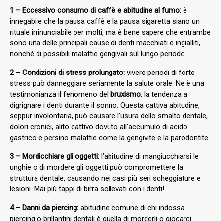
1 – Eccessivo consumo di caffè e abitudine al fumo:
è
innegabile che la pausa caffè e la pausa sigaretta siano un
rituale irrinunciabile per molti, ma è bene sapere che entrambe
sono una delle principali cause di denti macchiati e ingialliti,
nonché di possibili malattie gengivali sul lungo periodo.
2 – Condizioni di stress prolungato:
vivere periodi di forte
stress può danneggiare seriamente la salute orale. Ne è una
testimonianza il fenomeno del
bruxismo
, la tendenza a
digrignare i denti durante il sonno. Questa cattiva abitudine,
seppur involontaria, può causare l’usura dello smalto dentale,
dolori cronici, alito cattivo dovuto all’accumulo di acido
gastrico e persino malattie come la gengivite e la parodontite.
3 –
Mordicchiare gli oggetti:
l’abitudine di mangiucchiarsi le
unghie o di mordere gli oggetti può compromettere la
struttura dentale, causando nei casi più seri scheggiature e
lesioni. Mai più tappi di birra sollevati con i denti!
4 – Danni da piercing:
abitudine comune di chi indossa
piercing o brillantini dentali è quella di morderli o giocarci