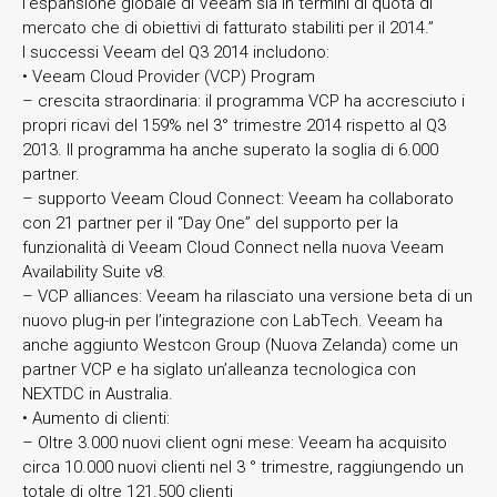
l’espansione globale di Veeam sia in termini di quota di
mercato che di obiettivi di fatturato stabiliti per il 2014.”
I successi Veeam del Q3 2014 includono:
• Veeam Cloud Provider (VCP) Program
– crescita straordinaria: il programma VCP ha accresciuto i
propri ricavi del 159% nel 3° trimestre 2014 rispetto al Q3
2013. Il programma ha anche superato la soglia di 6.000
partner.
– supporto Veeam Cloud Connect: Veeam ha collaborato
con 21 partner per il “Day One” del supporto per la
funzionalità di Veeam Cloud Connect nella nuova Veeam
Availability Suite v8.
– VCP alliances: Veeam ha rilasciato una versione beta di un
nuovo plug-in per l’integrazione con LabTech. Veeam ha
anche aggiunto Westcon Group (Nuova Zelanda) come un
partner VCP e ha siglato un’alleanza tecnologica con
NEXTDC in Australia.
• Aumento di clienti:
– Oltre 3.000 nuovi client ogni mese: Veeam ha acquisito
circa 10.000 nuovi clienti nel 3 ° trimestre, raggiungendo un
totale di oltre 121.500 clienti