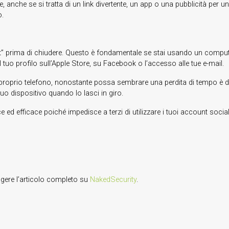
anche se si tratta di un link divertente, un app o una pubblicità per un
o.
 out” prima di chiudere. Questo è fondamentale se stai usando un comput
tuo profilo sull’Apple Store, su Facebook o l’accesso alle tue e-mail.
oprio telefono, nonostante possa sembrare una perdita di tempo è davve
tuo dispositivo quando lo lasci in giro.
d efficace poiché impedisce a terzi di utilizzare i tuoi account social
ggere l’articolo completo su
NakedSecurity
.