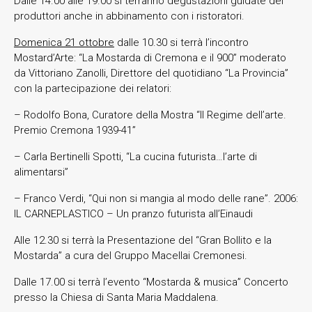
Dalle 14.00 alle 19.00 si terranno degustazioni guidate dei
produttori anche in abbinamento con i ristoratori.
Domenica 21 ottobre
dalle 10.30 si terrà l’incontro
Mostard’Arte: “La Mostarda di Cremona e il 900” moderato
da Vittoriano Zanolli, Direttore del quotidiano “La Provincia”
con la partecipazione dei relatori:
– Rodolfo Bona, Curatore della Mostra “Il Regime dell’arte.
Premio Cremona 1939-41”
– Carla Bertinelli Spotti, “La cucina futurista…l’arte di
alimentarsi”
– Franco Verdi, “Qui non si mangia al modo delle rane”. 2006:
IL CARNEPLASTICO – Un pranzo futurista all’Einaudi
Alle 12.30 si terrà la Presentazione del “Gran Bollito e la
Mostarda” a cura del Gruppo Macellai Cremonesi.
Dalle 17.00 si terrà l’evento “Mostarda & musica” Concerto
presso la Chiesa di Santa Maria Maddalena.