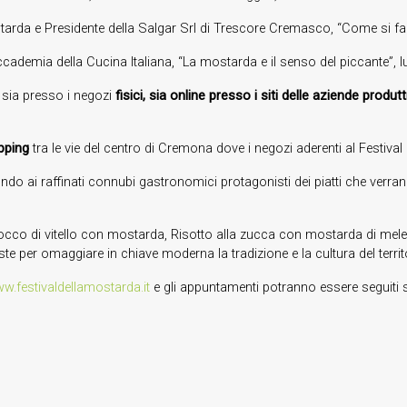
ostarda e Presidente della Salgar Srl di Trescore Cremasco, “Come si f
ccademia della Cucina Italiana, “La mostarda e il senso del piccante”, 
a
sia presso i negozi
fisici, sia online presso i siti delle aziende produ
pping
tra le vie del centro di Cremona dove i negozi aderenti al Festiva
do ai raffinati connubi gastronomici protagonisti dei piatti che verran
Fiocco di vitello con mostarda, Risotto alla zucca con mostarda di me
e per omaggiare in chiave moderna la tradizione e la cultura del territ
w.festivaldellamostarda.it
e gli appuntamenti potranno essere seguiti 