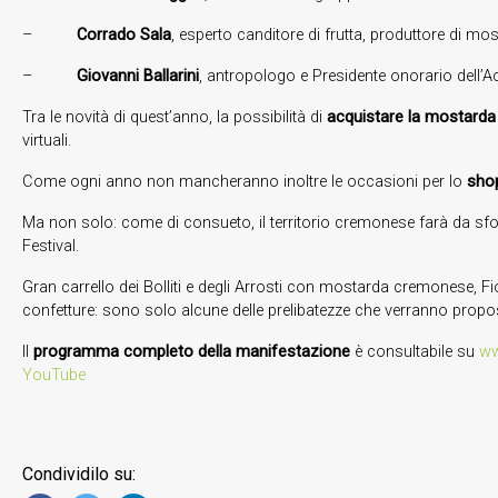
–
Corrado Sala
, esperto canditore di frutta, produttore di m
–
Giovanni Ballarini
, antropologo e Presidente onorario dell’A
Tra le novità di quest’anno, la possibilità di
acquistare la mostard
virtuali.
Come ogni anno non mancheranno inoltre le occasioni per lo
sho
Ma non solo: come di consueto, il territorio cremonese farà da sfon
Festival.
Gran carrello dei Bolliti e degli Arrosti con mostarda cremonese, 
confetture: sono solo alcune delle prelibatezze che verranno propost
Il
programma completo della manifestazione
è consultabile su
ww
YouTube
Condividilo su: