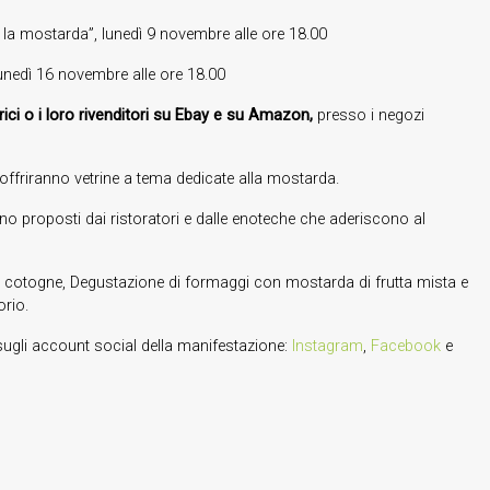
a la mostarda”, lunedì 9 novembre alle ore 18.00
lunedì 16 novembre alle ore 18.00
ttrici o i loro rivenditori su Ebay e su Amazon,
presso i negozi
l offriranno vetrine a tema dedicate alla mostarda.
no proposti dai ristoratori e dalle enoteche che aderiscono al
le cotogne, Degustazione di formaggi con mostarda di frutta mista e
orio.
sugli account social della manifestazione:
Instagram
,
Facebook
e