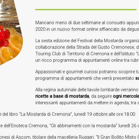
Mancano meno di due settimane al consueto appunta
2020 in un nuovo format online affiancato da degusta
La sesta edizione del Festival della Mostarda organ
collaborazione della Strada del Gusto Cremonese, de
Touring Club di Territorio di Cremona e dell’Istituto “L
un ricco programma di appuntamenti online tra rubric
Appassionati e gourmet curiosi potranno scoprire tut
programma di appuntamenti che verrà presentato
s
Alla regina autunnale delle tavole lombarde verranno 
ricette a base di mostarda
, da seguire
ogni mercoled
interessanti appuntamenti da mettere in agenda, tra 
ice del libro “La Mostarda di Cremona”, lunedì 19 ottobre alle ore 18.00
olare dell’Enoteca Cremona, “Gli abbinamenti con la mostarda” lunedì 26 
onesi di Ascom, titolare della macelleria Ruggeri, “Il Gran Bollito Mis