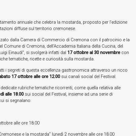
mento annuale che celebra la mostarda, proposto per l’edizione
zioni diffuse sul territorio cremonese.
izzato dalla Camera di Commercio di Cremona con il patrocinio e la
l Comune di Cremona, dell’Accademia Italiana della Cucina, del
uigi Einaudi”, si svolgerà infatti dal
17 ottobre al 30 novembre
con
he tematiche, ricette e curiosità sulla mostarda.
ti i segreti di questa eccellenza gastronomica attraverso un ricco
abato 17 ottobre alle ore 12.00
sui canali social del Festival.
dedicate rubriche tematiche ricorrenti, come quella relativa alle
ì alle 18.00
sui social del Festival, insieme ad una serie di
cui si segnalano:
ottobre alle ore 18.00
to Cremonese e la mostarda” lunedì 2 novembre alle ore 18.00