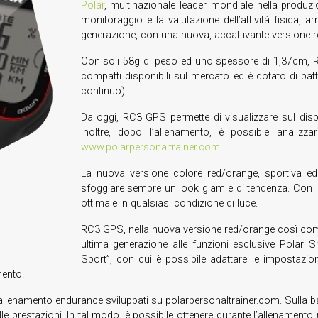
Polar
, multinazionale leader mondiale nella produz
monitoraggio e la valutazione dell’attività fisica, a
generazione, con una nuova, accattivante versione re
Con soli 58g di peso ed uno spessore di 1,37cm, RC
compatti disponibili sul mercato ed è dotato di ba
continuo).
Da oggi, RC3 GPS permette di visualizzare sul display
Inoltre, dopo l’allenamento, è possible analizzar
www.polarpersonaltrainer.com
.
La nuova versione colore red/orange, sportiva ed 
sfoggiare sempre un look glam e di tendenza. Con l’am
ottimale in qualsiasi condizione di luce.
RC3 GPS, nella nuova versione red/orange così come
ultima generazione alle funzioni esclusive Polar S
Sport”, con cui è possibile adattare le impostazion
mento.
llenamento endurance sviluppati su polarpersonaltrainer.com. Sulla bas
 prestazioni. In tal modo, è possibile ottenere durante l’allenamento u