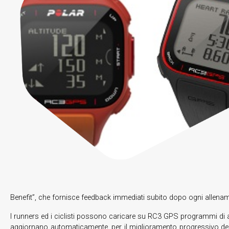
Benefit”, che fornisce feedback immediati subito dopo ogni allena
I runners ed i ciclisti possono caricare su RC3 GPS programmi di a
aggiornano automaticamente, per il miglioramento progressivo delle