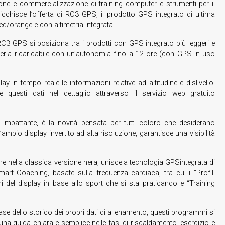
ione e commercializzazione di training computer e strumenti per il
rricchisce l’offerta di RC3 GPS, il prodotto GPS integrato di ultima
d/orange e con altimetria integrata.
3 GPS si posiziona tra i prodotti con GPS integrato più leggeri e
tteria ricaricabile con un’autonomia fino a 12 ore (con GPS in uso
 in tempo reale le informazioni relative ad altitudine e dislivello.
e questi dati nel dettaglio attraverso il servizio web gratuito
impattante, è la novità pensata per tutti coloro che desiderano
pio display invertito ad alta risoluzione, garantisce una visibilità
 nella classica versione nera, uniscela tecnologia GPSintegrata di
mart Coaching, basate sulla frequenza cardiaca, tra cui i “Profili
i del display in base allo sport che si sta praticando e “Training
e dello storico dei propri dati di allenamento, questi programmi si
na guida chiara e semplice nelle fasi di riscaldamento, esercizio e