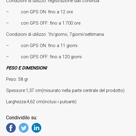
Condizioni di utilizzo: registrazione dati continua
– con GPS ON: fino a 12 ore
– con GPS OFF: fino a 1.700 ore
Condizioni di utilizzo: 1h/giorno, 7giorni/settimana
– con GPS ON: fino a 11 giorni
– con GPS OFF: fino a 120 giorni
PESO E DIMENSIONI
Peso: 58 gr
Spessore:1,37 cm(misurato nella parte centrale del prodotto)
Larghezza:4,62 cm(inclusi i pulsanti)
Condividilo su: