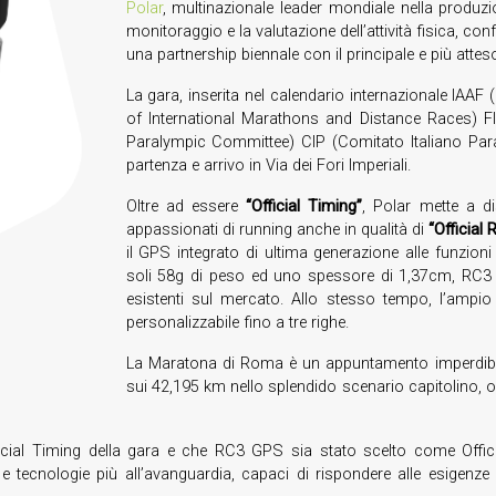
Polar
, multinazionale leader mondiale nella produz
monitoraggio e la valutazione dell’attività fisica, c
una partnership biennale con il principale e più attes
La gara, inserita nel calendario internazionale IAAF
of International Marathons and Distance Races) FID
Paralympic Committee) CIP (Comitato Italiano Paral
partenza e arrivo in Via dei Fori Imperiali.
Oltre ad essere
“Official Timing”
, Polar mette a di
appassionati di running anche in qualità di
“Official
il GPS integrato di ultima generazione alle funzio
soli 58g di peso ed uno spessore di 1,37cm, RC3 
esistenti sul mercato. Allo stesso tempo, l’ampio 
personalizzabile fino a tre righe.
La Maratona di Roma è un appuntamento imperdibile 
sui 42,195 km nello splendido scenario capitolino, 
Official Timing della gara e che RC3 GPS sia stato scelto come Offi
 tecnologie più all’avanguardia, capaci di rispondere alle esigenze di 