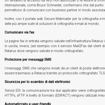
Un tentativo di accesso da terzi non autorizzati o la lettura di infor
internazionale, come Bruce Schneider, confermano che dal punto di vi
permettono di comunicare con business partner in modo assolutamen
Inoltre, con il portale web Secure Webmailer per la crittografia 
delle più ampie suite di soluzioni di crittografia e-mail al mondo.
Comunicare via fax
Le pagine fax in entrata vengono salvate nell’infrastruttura Retaru
in uscita, invece, (ad esempio con il servizio Mail2Fax dal client d
Retarus dove vengono salvate in modo crittografato.
Protezione per messaggi SMS
I messaggi SMS che vengono inviati da un client di posta elettr
essere trasmessi a Retarus tramite un protocollo crittografato TLS
Sicurezza per lo scambio di dati elettronici
Servizi EDI: la comunicazione tra due applicativi viene crittogra
HTTPs, sFTP. A livello di formato (EDIFACT) vengono utilizzati mecc
Automatizzato e user-friendly