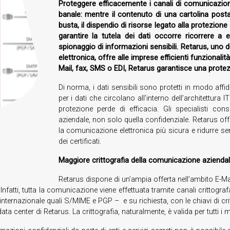
Proteggere efficacemente i canali di comunicazione 
banale: mentre il contenuto di una cartolina posta
busta, il dispendio di risorse legato alla protezion
garantire la tutela dei dati occorre ricorrere a e
spionaggio di informazioni sensibili. Retarus, uno de
elettronica, offre alle imprese efficienti funzionalità 
Mail, fax, SMS o EDI, Retarus garantisce una protezi
Di norma, i dati sensibili sono protetti in modo affi
per i dati che circolano all’interno dell’architettura
protezione perde di efficacia. Gli specialisti cons
aziendale, non solo quella confidenziale. Retarus offr
la comunicazione elettronica più sicura e ridurre sen
dei certificati.
Maggiore crittografia della comunicazione azienda
Retarus dispone di un’ampia offerta nell’ambito E-Ma
. Infatti, tutta la comunicazione viene effettuata tramite canali crittog
internazionale quali S/MIME e PGP – e su richiesta, con le chiavi di crit
ata center di Retarus. La crittografia, naturalmente, è valida per tutti 