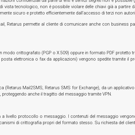
mazioni confidenziali da parte di enti e servizi segreti non è possibile 
sta tecnologico, non è possibile violare delle chiavi già a partire da u
te sicuro e protetto efficientemente dall’accesso di terzi non autoriz
e-mail, Retarus permette al cliente di comunicare anche con business p
s in modo crittografato (PGP o X.509) oppure in formato PDF protetto t
i posta elettronica o fax da applicazioni) vengono spedite tramite il pr
onica (Retarus Mail2SMS, Retarus SMS for Exchange), da un applicati
, proteggendo anche il tragitto del messaggio tramite VPN.
fata a livello protocollo o messaggio. I contenuti del messaggio ven
anismi di crittografia propri del formato stesso. Su richiesta del clien