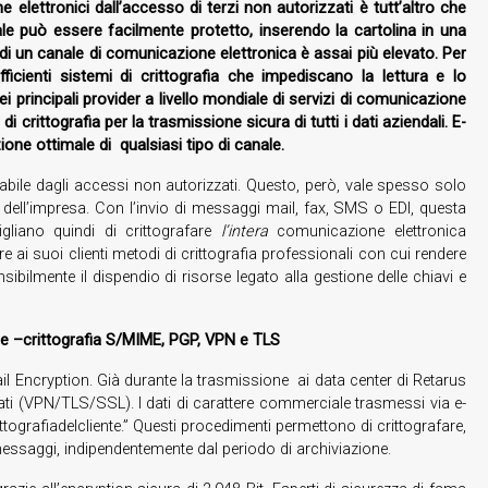
elettronici dall’accesso di terzi non autorizzati è tutt’altro che
le può essere facilmente protetto, inserendo la cartolina in una
e di un canale di comunicazione elettronica è assai più elevato. Per
fficienti sistemi di crittografia che impediscano la lettura e lo
i principali provider a livello mondiale di servizi di comunicazione
di crittografia per la trasmissione sicura di tutti i dati aziendali. E-
one ottimale di qualsiasi tipo di canale.
dabile dagli accessi non autorizzati. Questo, però, vale spesso solo
 IT dell’impresa. Con l’invio di messaggi mail, fax, SMS o EDI, questa
igliano quindi di crittografare
l’intera
comunicazione elettronica
e ai suoi clienti metodi di crittografia professionali con cui rendere
sibilmente il dispendio di risorse legato alla gestione delle chiavi e
le –crittografia S/MIME, PGP, VPN e TLS
il Encryption. Già durante la trasmissione ai data center di Retarus
rafati (VPN/TLS/SSL). I dati di carattere commerciale trasmessi via e-
tografiadelcliente.” Questi procedimenti permettono di crittografare,
i messaggi, indipendentemente dal periodo di archiviazione.