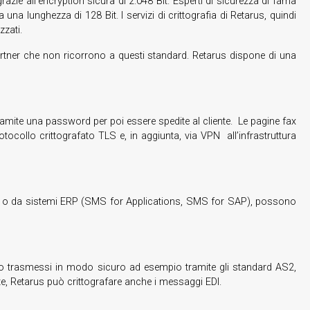
grazie all’encryption sicura di 2.048 Bit. Esperti di sicurezza di fama
na lunghezza di 128 Bit. I servizi di crittografia di Retarus, quindi
zati.
artner che non ricorrono a questi standard. Retarus dispone di una
ramite una password per poi essere spedite al cliente. Le pagine fax
otocollo crittografato TLS e, in aggiunta, via VPN all’infrastruttura
vo o da sistemi ERP (SMS for Applications, SMS for SAP), possono
gono trasmessi in modo sicuro ad esempio tramite gli standard AS2,
te, Retarus può crittografare anche i messaggi EDI.