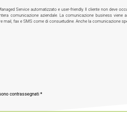
naged Service automatizzato e user-friendly. Il cliente non deve occu
ell’intera comunicazione aziendale. La comunicazione business viene a
zzare mail, fax e SMS come di consuetudine. Anche la comunicazione spe
 sono contrassegnati
*