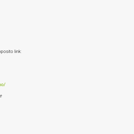
pposito link:
no/
e