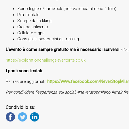
Zaino leggero/camelbak (riserva idrica almeno 1 litro)
Pila frontale
Scarpe da trekking
Giacca antivento
Cellulare – gps.
Consigliati: bastoncini da trekking.
L’evento è come sempre gratuito ma è necessario iscriversi
all’a
https://explorationchallenge.eventbrite.co.uk
I posti sono limitati.
Per restare aggiornati:
https://www.facebook.com/NeverStopMila
Per condividere l’esperienza sui social: #neverstopmilano #Itrainfre
Condividilo su: