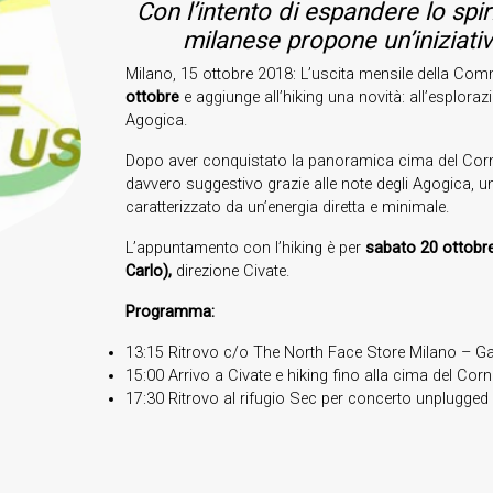
Con l’intento di espandere lo spi
milanese propone un’iniziat
Milano, 15 ottobre 2018: L’uscita mensile della C
ottobre
e aggiunge all’hiking una novità: all’esploraz
Agogica.
Dopo aver conquistato la panoramica cima del Corn
davvero suggestivo grazie alle note degli Agogica, 
caratterizzato da un’energia diretta e minimale.
L’appuntamento con l’hiking è per
sabato 20 ottobre
Carlo),
direzione Civate.
Programma:
13:15 Ritrovo c/o The North Face Store Milano – Gal
15:00 Arrivo a Civate e hiking fino alla cima del Corn
17:30 Ritrovo al rifugio Sec per concerto unplugged