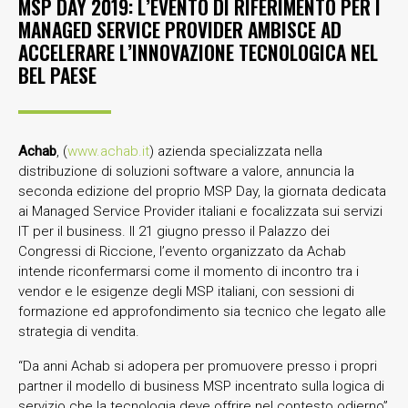
MSP DAY 2019: L’EVENTO DI RIFERIMENTO PER I
MANAGED SERVICE PROVIDER AMBISCE AD
ACCELERARE L’INNOVAZIONE TECNOLOGICA NEL
BEL PAESE
Achab
, (
www.achab.it
) azienda specializzata nella
distribuzione di soluzioni software a valore, annuncia la
seconda edizione del proprio MSP Day, la giornata dedicata
ai Managed Service Provider italiani e focalizzata sui servizi
IT per il business. Il 21 giugno presso il Palazzo dei
Congressi di Riccione, l’evento organizzato da Achab
intende riconfermarsi come il momento di incontro tra i
vendor e le esigenze degli MSP italiani, con sessioni di
formazione ed approfondimento sia tecnico che legato alle
strategia di vendita.
“Da anni Achab si adopera per promuovere presso i propri
partner il modello di business MSP incentrato sulla logica di
servizio che la tecnologia deve offrire nel contesto odierno”