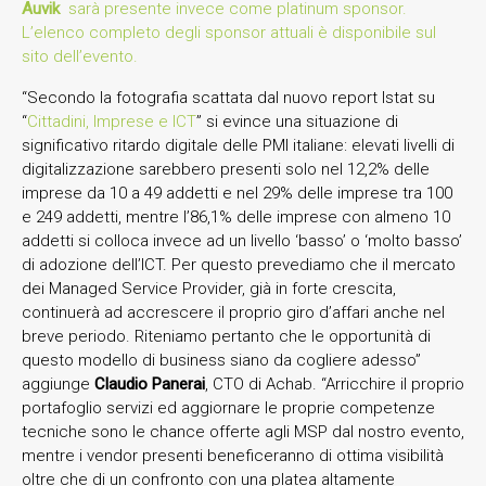
Auvik
sarà presente invece come platinum sponsor.
L’elenco completo degli sponsor attuali è disponibile sul
sito dell’evento.
“Secondo la fotografia scattata dal nuovo report Istat su
“
Cittadini, Imprese e ICT
” si evince una situazione di
significativo ritardo digitale delle PMI italiane: elevati livelli di
digitalizzazione sarebbero presenti solo nel 12,2% delle
imprese da 10 a 49 addetti e nel 29% delle imprese tra 100
e 249 addetti, mentre l’86,1% delle imprese con almeno 10
addetti si colloca invece ad un livello ‘basso’ o ‘molto basso’
di adozione dell’ICT. Per questo prevediamo che il mercato
dei Managed Service Provider, già in forte crescita,
continuerà ad accrescere il proprio giro d’affari anche nel
breve periodo. Riteniamo pertanto che le opportunità di
questo modello di business siano da cogliere adesso”
aggiunge
Claudio Panerai
, CTO di Achab. “Arricchire il proprio
portafoglio servizi ed aggiornare le proprie competenze
tecniche sono le chance offerte agli MSP dal nostro evento,
mentre i vendor presenti beneficeranno di ottima visibilità
oltre che di un confronto con una platea altamente