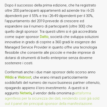
Dopo il successo della prima edizione, che ha registrato
oltre 200 partecipanti appartenenti ad aziende tra i 6-25
dipendenti per il 55% e tra i 26-49 dipendenti per il 30%,
l’appuntamento del 2019 prevede di crescere ed
espandere sia il numero di partecipanti (oltre 300) che
quello degli sponsor. Tra questi ultimi si è già accreditata
come super sponsor
Datto
, società che sviluppa soluzioni
innovative in grado di coprire a 360 gradi le esigenze dei
Managed Service Provider in quanto offre una tecnologia
flessibile che consente alle piccole e medie imprese di
dotarsi di strumenti di livello enterprise senza doverne
sostenere i costi.
Confermati anche i due main sponsor dello scorso anno
Wildix
e
Webroot
, che erano rimasti particolarmente
soddisfatti del numero dei nuovi business partner ottenuto,
ripagando appieno il loro investimento. A questi si è
aggiunto
Netwrix
,
il vendor della omonima p
iattaforma
agentless per la sicurezza dei dati, rendendo così già sold
out il panel dei principali sponsor della manifestazione.