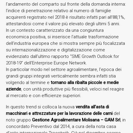
l’andamento del comparto sul fronte della domanda interna:
l’indice di penetrazione relativo al numero di famiglie
acquirenti registrato nel 2018 è risultato infatti pari all’88,1%,
attestandosi come il valore più elevato degli ultimi 5 anni.
In un contesto caratterizzato da una congiuntura
economica positiva, si inserisce l’attuale trasformazione
dell’industria europea che si mostra sempre più focalizzata
su internazionalizzazione e digitalizzazione come
evidenziato dall’ultimo rapporto “SME Growth Outlook for
2018-19” dell’Enterprise Europe Network.
In particolar modo nel settore agroalimentare, l’epoca dei
grandi gruppi integrati verticalmente sembra infatti stia
volgendo al termine e
tornano alla ribalta piccole e medie
aziende
, con unità produttive più flessibili, veloci nel reagire
al mercato e con efficienze superiori.
In questo trend si colloca la nuova
vendita all’asta di
macchinari e attrezzature per la lavorazione delle carni
del
noto gruppo
Gestione Agroalimentare Molisana – GAM Srl
, in
concordato Preventivo dal 2014, a cura della nota casa
d’aste internazionale Troostwijk. Già nel dicembre scorso