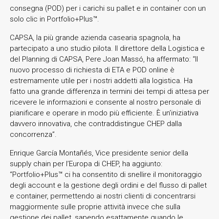
consegna (POD) per i carichi su pallet e in container con un
solo clic in Portfolio+Plus™.
CAPSA, la più grande azienda casearia spagnola, ha
partecipato a uno studio pilota. Il direttore della Logistica e
del Planning di CAPSA, Pere Joan Massó, ha affermato: “Il
nuovo processo di richiesta di ETA e POD online è
estremamente utile per i nostri addetti alla logistica. Ha
fatto una grande differenza in termini dei tempi di attesa per
ricevere le informazioni e consente al nostro personale di
pianificare e operare in modo più efficiente. È un’iniziativa
davvero innovativa, che contraddistingue CHEP dalla
concorrenza”.
Enrique García Montañés, Vice presidente senior della
supply chain per l’Europa di CHEP, ha aggiunto:
“Portfolio+Plus™ ci ha consentito di snellire il monitoraggio
degli account e la gestione degli ordini e del flusso di pallet
e container, permettendo ai nostri clienti di concentrarsi
maggiormente sulle proprie attività invece che sulla
gestione dei pallet, sapendo esattamente quando le