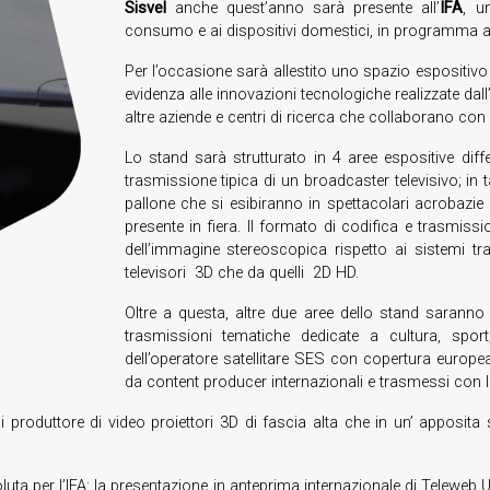
Sisvel
anche quest’anno sarà presente all’
IFA
, u
consumo e ai dispositivi domestici, in programma a 
Per l’occasione sarà allestito uno spazio espositivo 
evidenza alle innovazioni tecnologiche realizzate dal
altre aziende e centri di ricerca che collaborano con
Lo stand sarà strutturato in 4 aree espositive differ
trasmissione tipica di un broadcaster televisivo; in tal
pallone che si esibiranno in spettacolari acrobazie e
presente in fiera. Il formato di codifica e trasmissi
dell’immagine stereoscopica rispetto ai sistemi tr
televisori 3D che da quelli 2D HD.
Oltre a questa, altre due aree dello stand saranno d
trasmissioni tematiche dedicate a cultura, spo
dell’operatore satellitare SES con copertura europea, 
da content producer internazionali e trasmessi con l
i produttore di video proiettori 3D di fascia alta che in un’ apposita 
luta per l’IFA: la presentazione in anteprima internazionale di Teleweb 