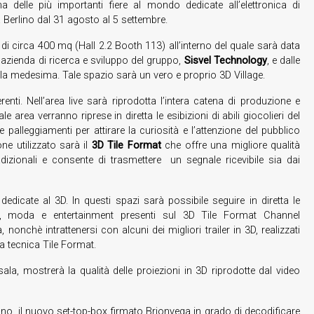
na delle più importanti fiere al mondo dedicate all’elettronica di
Berlino dal 31 agosto al 5 settembre.
di circa 400 mq (Hall 2.2 Booth 113) all’interno del quale sarà data
l’azienda di ricerca e sviluppo del gruppo,
Sisvel Technology
, e dalle
 la medesima. Tale spazio sarà un vero e proprio 3D Village.
enti. Nell’area live sarà riprodotta l’intera catena di produzione e
e area verranno riprese in diretta le esibizioni di abili giocolieri del
 palleggiamenti per attirare la curiosità e l’attenzione del pubblico
one utilizzato sarà il
3D Tile Format
che offre una migliore qualità
adizionali e consente di trasmettere un segnale ricevibile sia dai
edicate al 3D. In questi spazi sarà possibile seguire in diretta le
rt, moda e entertainment presenti sul 3D Tile Format Channel
nonchè intrattenersi con alcuni dei migliori trailer in 3D, realizzati
a tecnica Tile Format.
sala, mostrerà la qualità delle proiezioni in 3D riprodotte dal video
Uno, il nuovo set-top-box firmato Brionvega in grado di decodificare