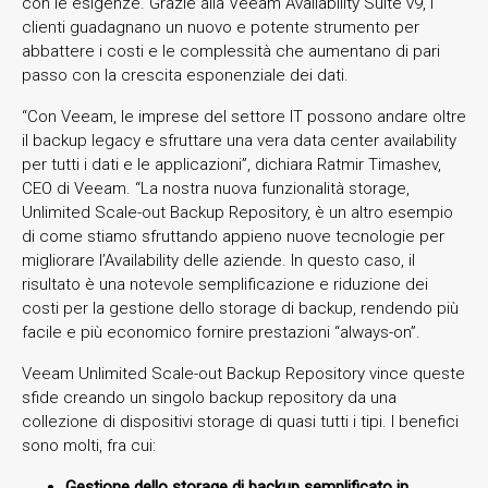
con le esigenze. Grazie alla Veeam Availability Suite v9, i
clienti guadagnano un nuovo e potente strumento per
abbattere i costi e le complessità che aumentano di pari
passo con la crescita esponenziale dei dati.
“Con Veeam, le imprese del settore IT possono andare oltre
il backup legacy e sfruttare una vera data center availability
per tutti i dati e le applicazioni”, dichiara Ratmir Timashev,
CEO di Veeam. “La nostra nuova funzionalità storage,
Unlimited Scale-out Backup Repository, è un altro esempio
di come stiamo sfruttando appieno nuove tecnologie per
migliorare l’Availability delle aziende. In questo caso, il
risultato è una notevole semplificazione e riduzione dei
costi per la gestione dello storage di backup, rendendo più
facile e più economico fornire prestazioni “always-on”.
Veeam Unlimited Scale-out Backup Repository vince queste
sfide creando un singolo backup repository da una
collezione di dispositivi storage di quasi tutti i tipi. I benefici
sono molti, fra cui:
Gestione dello storage di backup semplificato in