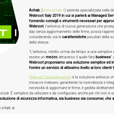
Achab
, (
www.achab.it
) azienda specializzata nella d
Webroot Italy 2019 in cui si parlerà ai Managed Serv
fornendo consigli e strumenti necessari per appro
Webroot
, l’antivirus di nuova generazione che prote
day senza aggiornamento delle firme,
possa rappres
considerando sia le
caratteristiche
peculiari della so
della stessa.
“L’antivirus, ridotto ormai da tempo a una semplice
essere un
mezzo
attraverso il quale fare
business
” 
Webroot proponiamo una soluzione semplice ed inn
fornire un servizio di altissimo livello ai loro clien
Webroot SecureAnywhere
è la soluzione antivirus ch
minacce malware, garantendo la riservatezza e integr
necessità di aggiornare le firme; è gestita direttame
ciuti. È semplice da utilizzare e da configurare, anche per chi non è un
uzione di sicurezza informatica, sia business sia consumer, che assi
nfatti di: