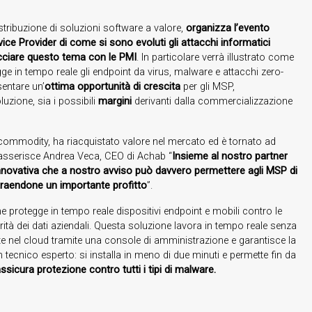
istribuzione di soluzioni software a valore,
organizza l’evento
ice Provider di come si sono evoluti gli attacchi informatici
cciare questo tema con le PMI
. In particolare verrà illustrato come
gge in tempo reale gli endpoint da virus, malware e attacchi zero-
entare un’
ottima opportunità di crescita
per gli MSP,
luzione, sia i possibili
margini
derivanti dalla commercializzazione
 commodity, ha riacquistato valore nel mercato ed è tornato ad
asserisce Andrea Veca, CEO di Achab “
Insieme al nostro partner
ovativa che a nostro avviso può davvero permettere agli MSP di
ti traendone un importante profitto
”.
e protegge in tempo reale dispositivi endpoint e mobili contro le
ità dei dati aziendali. Questa soluzione lavora in tempo reale senza
nte nel cloud tramite una console di amministrazione e garantisce la
 tecnico esperto: si installa in meno di due minuti e permette fin da
cura protezione contro tutti i tipi di malware.