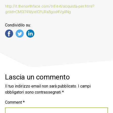
http://it.thenorthface.com/tnf-it-it/acquista-per.html?
gclid=CMGI74WyxrICFURa3god4VgANg
Condividilo su:
Lascia un commento
Il tuo indirizzo email non sarà pubblicato.
I campi
obbligatori sono contrassegnati
*
Comment
*