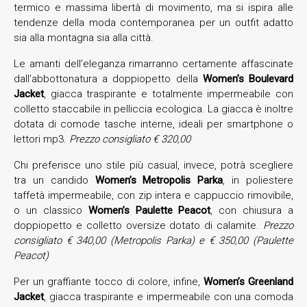
termico e massima libertà di movimento, ma si ispira alle
tendenze della moda contemporanea per un outfit adatto
sia alla montagna sia alla città.
Le amanti dell’eleganza rimarranno certamente affascinate
dall’abbottonatura a doppiopetto della
Women’s Boulevard
Jacket
, giacca traspirante e totalmente impermeabile con
colletto staccabile in pelliccia ecologica. La giacca è inoltre
dotata di comode tasche interne, ideali per smartphone o
lettori mp3.
Prezzo consigliato € 320,00
Chi preferisce uno stile più casual, invece, potrà scegliere
tra un candido
Women’s Metropolis Parka
, in poliestere
taffetà impermeabile, con zip intera e cappuccio rimovibile,
o un classico
Women’s Paulette Peacot
, con chiusura a
doppiopetto e colletto oversize dotato di calamite.
Prezzo
consigliato € 340,00 (Metropolis Parka) e € 350,00 (Paulette
Peacot)
Per un graffiante tocco di colore, infine,
Women’s Greenland
Jacket
, giacca traspirante e impermeabile con una comoda