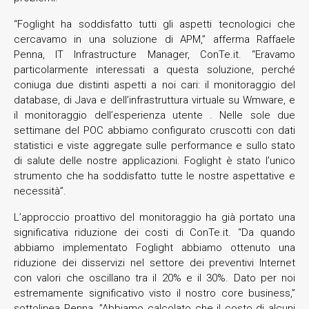
“Foglight ha soddisfatto tutti gli aspetti tecnologici che
cercavamo in una soluzione di APM,” afferma Raffaele
Penna, IT Infrastructure Manager, ConTe.it. “Eravamo
particolarmente interessati a questa soluzione, perché
coniuga due distinti aspetti a noi cari: il monitoraggio del
database, di Java e dell’infrastruttura virtuale su Wmware, e
il monitoraggio dell’esperienza utente . Nelle sole due
settimane del POC abbiamo configurato cruscotti con dati
statistici e viste aggregate sulle performance e sullo stato
di salute delle nostre applicazioni. Foglight è stato l’unico
strumento che ha soddisfatto tutte le nostre aspettative e
necessità”.
L’approccio proattivo del monitoraggio ha già portato una
significativa riduzione dei costi di ConTe.it. “Da quando
abbiamo implementato Foglight abbiamo ottenuto una
riduzione dei disservizi nel settore dei preventivi Internet
con valori che oscillano tra il 20% e il 30%. Dato per noi
estremamente significativo visto il nostro core business,”
sottolinea Penna. ”Abbiamo calcolato che il costo di alcuni