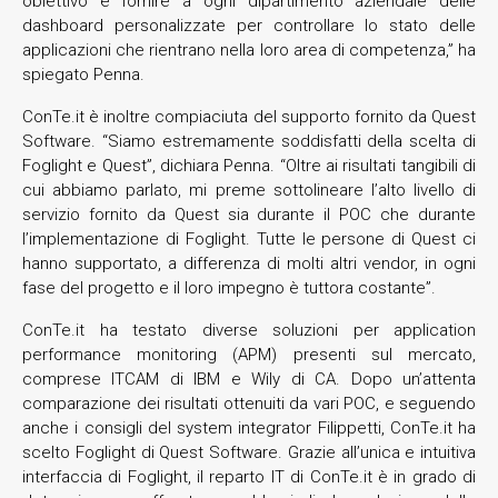
obiettivo è fornire a ogni dipartimento aziendale delle
dashboard personalizzate per controllare lo stato delle
applicazioni che rientrano nella loro area di competenza,” ha
spiegato Penna.
ConTe.it è inoltre compiaciuta del supporto fornito da Quest
Software. “Siamo estremamente soddisfatti della scelta di
Foglight e Quest”, dichiara Penna. “Oltre ai risultati tangibili di
cui abbiamo parlato, mi preme sottolineare l’alto livello di
servizio fornito da Quest sia durante il POC che durante
l’implementazione di Foglight. Tutte le persone di Quest ci
hanno supportato, a differenza di molti altri vendor, in ogni
fase del progetto e il loro impegno è tuttora costante”.
ConTe.it ha testato diverse soluzioni per application
performance monitoring (APM) presenti sul mercato,
comprese ITCAM di IBM e Wily di CA. Dopo un’attenta
comparazione dei risultati ottenuiti da vari POC, e seguendo
anche i consigli del system integrator Filippetti, ConTe.it ha
scelto Foglight di Quest Software. Grazie all’unica e intuitiva
interfaccia di Foglight, il reparto IT di ConTe.it è in grado di