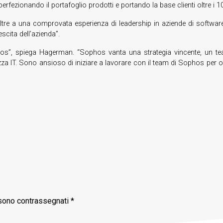
erfezionando il portafoglio prodotti e portando la base clienti oltre i 100
ltre a una comprovata esperienza di leadership in aziende di software d
scita dell’azienda”.
ophos”, spiega Hagerman. “Sophos vanta una strategia vincente, un tea
zza IT. Sono ansioso di iniziare a lavorare con il team di Sophos per of
 sono contrassegnati
*