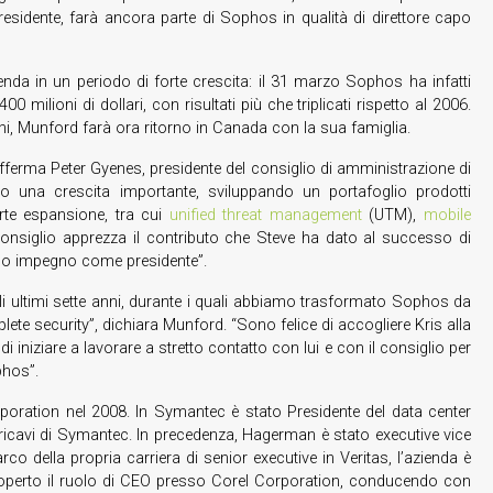
presidente, farà ancora parte di Sophos in qualità di direttore capo
da in un periodo di forte crescita: il 31 marzo Sophos ha infatti
 milioni di dollari, con risultati più che triplicati rispetto al 2006.
i, Munford farà ora ritorno in Canada con la sua famiglia.
afferma Peter Gyenes, presidente del consiglio di amministrazione di
 una crescita importante, sviluppando un portafoglio prodotti
rte espansione, tra cui
unified threat management
(UTM),
mobile
 consiglio apprezza il contributo che Steve ha dato al successo di
suo impegno come presidente”.
gli ultimi sette anni, durante i quali abbiamo trasformato Sophos da
plete security”, dichiara Munford. “Sono felice di accogliere Kris alla
iziare a lavorare a stretto contatto con lui e con il consiglio per
phos”.
oration nel 2008. In Symantec è stato Presidente del data center
 ricavi di Symantec. In precedenza, Hagerman è stato executive vice
o della propria carriera di senior executive in Veritas, l’azienda è
ricoperto il ruolo di CEO presso Corel Corporation, conducendo con