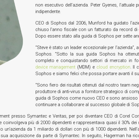
non esecutivo dell’azienda. Peter Gyenes, l’attuale 
indipendente.
CEO di Sophos dal 2006, Munford ha guidato l’azien
chiuso l’anno fiscale con un fatturato da record di 400
Dopo essere stato alla guida di Sophos per sette ann
“Steve è stato un leader eccezionale per l’azienda”, 
Sophos. “Sotto la sua guida Sophos ha ottenuto
completo e conquistando settori di mercato in fo
device management
(MDM) e
cloud encryption
. Il
Sophos e siamo felici che possa portare avanti il 
“Sono fiero dei risultati ottenuti dal nostro team ne
produttore di anti-virus a fornitore strategico di com
guida di Sophos come nuovo CEO e sono ansioso di in
continuare a collaborare al successo globale di So
ment presso Symantec e Veritas, per poi diventare CEO di Corel Corp
he coinvolgeva più di 2000 dipendenti e rappresentava quasi il 30% dei
un’azienda da 1 miliardo di dollari con più di 1000 dipendenti. Nell’arc
 della sua acquisizione da parte di Symantec. In seguito, Hagerman ha 