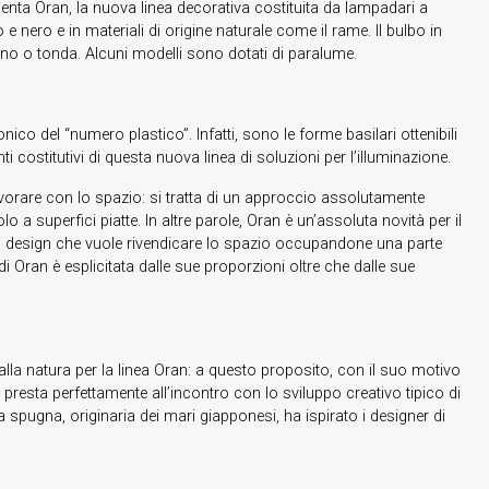
senta Oran, la nuova linea decorativa costituita da lampadari a
 e nero e in materiali di origine naturale come il rame. Il bulbo in
no o tonda. Alcuni modelli sono dotati di paralume.
onico del “numero plastico”. Infatti, sono le forme basilari ottenibili
i costitutivi di questa nuova linea di soluzioni per l’illuminazione.
avorare con lo spazio: si tratta di un approccio assolutamente
 a superfici piatte. In altre parole, Oran è un’assoluta novità per il
i design che vuole rivendicare lo spazio occupandone una parte
 Oran è esplicitata dalle sue proporzioni oltre che dalle sue
alla natura per la linea Oran: a questo proposito, con il suo motivo
resta perfettamente all’incontro con lo sviluppo creativo tipico di
 spugna, originaria dei mari giapponesi, ha ispirato i designer di