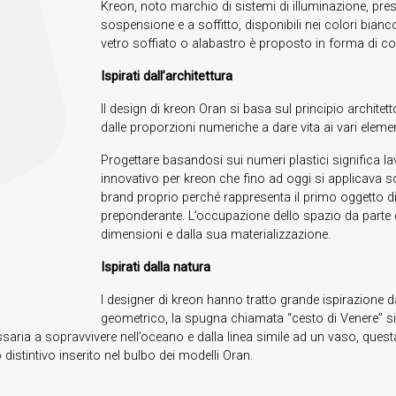
Kreon, noto marchio di sistemi di illuminazione, pre
sospensione e a soffitto, disponibili nei colori bianco
vetro soffiato o alabastro è proposto in forma di co
Ispirati dall’architettura
Il design di kreon Oran si basa sul principio architett
dalle proporzioni numeriche a dare vita ai vari element
Progettare basandosi sui numeri plastici significa l
innovativo per kreon che fino ad oggi si applicava solo
brand proprio perché rappresenta il primo oggetto d
preponderante. L’occupazione dello spazio da parte di
dimensioni e dalla sua materializzazione.
Ispirati dalla natura
I designer di kreon hanno tratto grande ispirazione d
geometrico, la spugna chiamata “cesto di Venere” si p
saria a sopravvivere nell’oceano e dalla linea simile ad un vaso, questa
distintivo inserito nel bulbo dei modelli Oran.