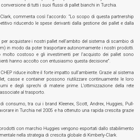
conversione di tutti i suoi flussi di pallet bianchi in Turchia.
ly-Clark, commenta così l’accordo: “Lo scopo di questa partnership
tivo riducendo le spese derivanti dalla gestione dei pallet e dalla
per acquistare i nostri pallet nell’ambito del sistema di scambio di
m) in modo da poter trasportare autonomamente i nostri prodotti.
ato molto costoso e gli investimenti per l’acquisto dei pallet sono
i clienti hanno accolto con entusiasmo questa decisione”.
a CHEP riduce inoltre il forte impatto sull’ambiente. Grazie al sistema
let, casse e container possono riutilizzare continuamente le loro
i e degli sprechi di materie prime. L’ottimizzazione della rete
 associate al trasporto.
 consumo, tra cui i brand Kleenex, Scott, Andrex, Huggies, Pull-
avorare in Turchia nel 2005 e ha ottenuto una rapida crescita grazie
 I prodotti con marchio Huggies vengono esportati dallo stabilimento
entale nella strategia di crescita globale di Kimberly-Clark.