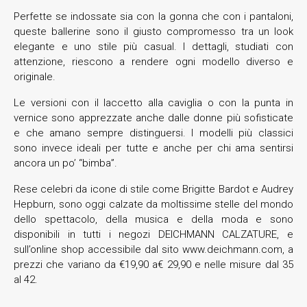
Perfette se indossate sia con la gonna che con i pantaloni,
queste ballerine sono il giusto compromesso tra un look
elegante e uno stile più casual. I dettagli, studiati con
attenzione, riescono a rendere ogni modello diverso e
originale.
Le versioni con il laccetto alla caviglia o con la punta in
vernice sono apprezzate anche dalle donne più sofisticate
e che amano sempre distinguersi. I modelli più classici
sono invece ideali per tutte e anche per chi ama sentirsi
ancora un po’ “bimba”.
Rese celebri da icone di stile come Brigitte Bardot e Audrey
Hepburn, sono oggi calzate da moltissime stelle del mondo
dello spettacolo, della musica e della moda e sono
disponibili in tutti i negozi DEICHMANN CALZATURE, e
sull’online shop accessibile dal sito www.deichmann.com, a
prezzi che variano da €19,90 a€ 29,90 e nelle misure dal 35
al 42.