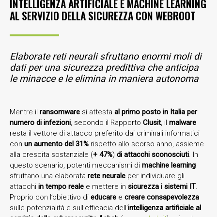
INTELLIGENZA ARTIFICIALE E MACHINE LEARNING
AL SERVIZIO DELLA SICUREZZA CON WEBROOT
Elaborate reti neurali sfruttano enormi moli di
dati per una sicurezza predittiva che anticipa
le minacce e le elimina in maniera autonoma
Mentre il
ransomware
si attesta
al primo posto in Italia per
numero di infezioni
, secondo il Rapporto
Clusit
, il
malware
resta il vettore di attacco preferito dai criminali informatici
con
un aumento del 31%
rispetto allo scorso anno, assieme
alla crescita sostanziale (
+ 47%
)
di attacchi sconosciuti
. In
questo scenario, potenti meccanismi di
machine learning
sfruttano una elaborata
rete neurale
per individuare gli
attacchi
in tempo reale
e mettere in
sicurezza i sistemi IT
.
Proprio con l’obiettivo di
educare
e
creare consapevolezza
sulle potenzialità e sull’efficacia dell’
intelligenza artificiale al