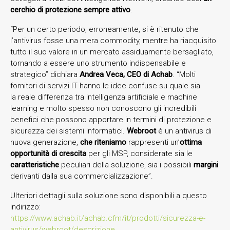
cerchio di protezione sempre attivo
.
“Per un certo periodo, erroneamente, si è ritenuto che
l’antivirus fosse una mera commodity, mentre ha riacquisito
tutto il suo valore in un mercato assiduamente bersagliato,
tornando a essere uno strumento indispensabile e
strategico” dichiara
Andrea Veca, CEO di Achab
. “Molti
fornitori di servizi IT hanno le idee confuse su quale sia
la reale differenza tra intelligenza artificiale e machine
learning e molto spesso non conoscono gli incredibili
benefici che possono apportare in termini di protezione e
sicurezza dei sistemi informatici.
Webroot
è un antivirus di
nuova generazione,
che riteniamo
rappresenti un’
ottima
opportunità di crescita
per gli MSP, considerate sia le
caratteristiche
peculiari della soluzione, sia i possibili
margini
derivanti dalla sua commercializzazione”.
Ulteriori dettagli sulla soluzione sono disponibili a questo
indirizzo:
https://www.achab.it/achab.cfm/it/prodotti/sicurezza-e-
antivirus/webroot/descrizione
.