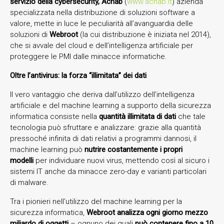
servizio della cybersecurity, Achab
(
www.achab.it
) azienda
specializzata nella distribuzione di soluzioni software a
valore, mette in luce le peculiarità all’avanguardia delle
soluzioni di
Webroot
(la cui distribuzione è iniziata nel 2014),
che si avvale del cloud e dell’intelligenza artificiale per
proteggere le PMI dalle minacce informatiche.
Oltre l’antivirus: la forza “illimitata” dei dati
Il vero vantaggio che deriva dall’utilizzo dell’intelligenza
artificiale e del machine learning a supporto della sicurezza
informatica consiste nella
quantità illimitata di dati
che tale
tecnologia può sfruttare e analizzare: grazie alla quantità
pressoché infinita di dati relativi a programmi dannosi, il
machine learning può
nutrire costantemente i propri
modelli
per individuare nuovi virus, mettendo così al sicuro i
sistemi IT anche da minacce zero-day e varianti particolari
di malware.
Tra i pionieri nell’utilizzo del machine learning per la
sicurezza informatica,
Webroot analizza ogni giorno
mezzo
miliardo di oggetti
– ognuno dei quali
può contenere fino a 10