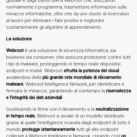
globale e dagli stessi utenti Webroot che, utilizzando
normalmente il programma, trasmettono informazioni sulle
minacce informatiche, oltre che da uno stuolo di ricercatori
al lavoro per eliminare i falsi positivi e migliorare
costantemente gli algoritmi di apprendimento.
La soluzione
Webroot
è una soluzione di sicurezza informatica, sia
business sia consumer, che assicura protezione contro tutti
i tipi di malware, proteggendo in tempo reale dispositivi
endpoint e mobili. Webroot
sfrutta la potenza del cloud
avvalendosi della
più grande rete mondiale di rilevamento
malware
, Webroot Intelligence Network, per identificare e
fermare le minacce, garantendo al contempo la
riservatezza
e l’integrità dei dati aziendali
.
Sostituendo le firme con il rilevamento e la
neutralizzazione
in tempo reale
, Webroot si avvale di un modello distribuito
grazie al quale l’intelligence ricavata dagli endpoint di tutto il
mondo
protegge istantaneamente
tutti gli altri endpoint
collegati a Webroot Intelligence Network, creando così
un