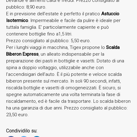
bevande e alimenti caldi e freddi. Prezzo consigliato al
pubblico: 8,90 euro.
E in previsione dell’estate è perfetto il pratico
Astuccio
Isotermico
. Impermeabile e facile da pulire è ideale per
tuttala famiglia. E’ particolarmente capiente e può
contenere bottiglie fino a1,5 litri.
Prezzo consigliato al pubblico: 5,50 euro.
Per i lunghi viaggi in macchina, Tigex propone lo
Scalda
Biberon Express
, un alleato indispensabile per la
preparazione dei pasti in bottiglie e vasetti. Dotato di una
spina a doppio voltaggio, utilizzabile anche con
l’accendisigari dell’auto. È il più potente e veloce scalda
biberon presente sul mercato. In soli 90 secondi, infatti,
riscalda bottiglie e vasetti di omogeneizzati. È sicuro, si
spegne automaticamente una volta terminata la fase di
riscaldamento, ed è facile da trasportare. Lo scalda biberon
ha una garanzia di due anni. Prezzo consigliato al pubblico:
23,50 euro.
Condividilo su: