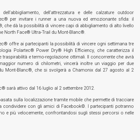
ll’abbigliamento, dell’attrezzatura e delle calzature outdoor
ec® per invitare i runner a una nuova ed emozionante sfida: il
e dà la possibilità di vincere capi di abbigliamento di alto livello
he North Face® Ultra-Trail du Mont-Blanc®.
 offre ai partecipanti la possibilità di vincere ogni settimana tre
logia Polartec® Power Dry® High Efficiency, che caratterizza il
traspirabilità e termo-regolazione ottimali. Il concorrente che avrà
aggior numero di chilometri, vincerà inoltre un viaggio per due
 du Mont-Blanc®, che si svolgerà a Chamonix dal 27 agosto al 2
 sarà attivo dal 16 luglio al 2 settembre 2012.
ata sulla localizzazione tramite mobile che permette di tracciare
da condividere con gli amici di Facebook©. I partecipanti potranno
tano e più velocemente, confrontandosi sugli stessi percorsi o nelle