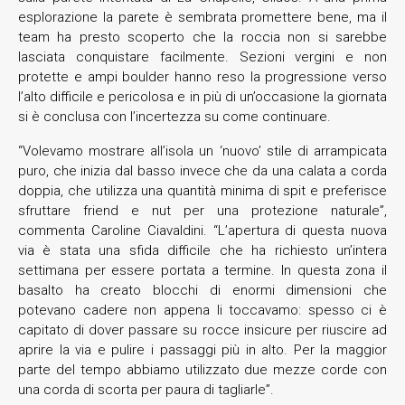
esplorazione la parete è sembrata promettere bene, ma il
team ha presto scoperto che la roccia non si sarebbe
lasciata conquistare facilmente. Sezioni vergini e non
protette e ampi boulder hanno reso la progressione verso
l’alto difficile e pericolosa e in più di un’occasione la giornata
si è conclusa con l’incertezza su come continuare.
“Volevamo mostrare all’isola un ‘nuovo’ stile di arrampicata
puro, che inizia dal basso invece che da una calata a corda
doppia, che utilizza una quantità minima di spit e preferisce
sfruttare friend e nut per una protezione naturale”,
commenta Caroline Ciavaldini. “L’apertura di questa nuova
via è stata una sfida difficile che ha richiesto un’intera
settimana per essere portata a termine. In questa zona il
basalto ha creato blocchi di enormi dimensioni che
potevano cadere non appena li toccavamo: spesso ci è
capitato di dover passare su rocce insicure per riuscire ad
aprire la via e pulire i passaggi più in alto. Per la maggior
parte del tempo abbiamo utilizzato due mezze corde con
una corda di scorta per paura di tagliarle”.