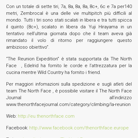
Con un totale di sette tiri, 7a, 8a, 8a, 8a, 8c+, 6c e 7a per140
metri, Zembrocal è una delle vie multipitch più difficili al
mondo. Tutti i tiri sono stati scalati in libera e tra tutti spicca
il quinto (8c+), scalato in libera da Yuji Hirayama in un
tentativo nell’ultima giornata dopo che il team aveva già
rimandato il volo di ritorno per raggiungere questo
ambizioso obiettivo”.
“The Reunion Expedition” è stata supportata da The North
Face , Edelrid ha fornito le corde e l’attrezzatura per la
cucina mentre Wild Country ha fornito i friend.
Per maggiori infomazioni sulla spedizione e sugli atleti del
team The North Face , è possibile visitare il The North Face
Journal all’indirizzo
www.thenorthfacejournal.com/category/climbing/la-reunion
Web:
http://eu.thenorthface.com
Facebook:
http://www.facebook.com/thenorthface.europe