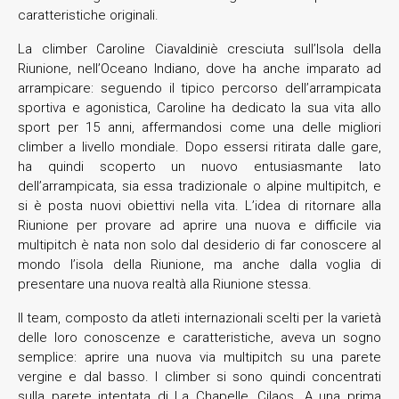
caratteristiche originali.
La climber Caroline Ciavaldiniè cresciuta sull’Isola della
Riunione, nell’Oceano Indiano, dove ha anche imparato ad
arrampicare: seguendo il tipico percorso dell’arrampicata
sportiva e agonistica, Caroline ha dedicato la sua vita allo
sport per 15 anni, affermandosi come una delle migliori
climber a livello mondiale. Dopo essersi ritirata dalle gare,
ha quindi scoperto un nuovo entusiasmante lato
dell’arrampicata, sia essa tradizionale o alpine multipitch, e
si è posta nuovi obiettivi nella vita. L’idea di ritornare alla
Riunione per provare ad aprire una nuova e difficile via
multipitch è nata non solo dal desiderio di far conoscere al
mondo l’isola della Riunione, ma anche dalla voglia di
presentare una nuova realtà alla Riunione stessa.
Il team, composto da atleti internazionali scelti per la varietà
delle loro conoscenze e caratteristiche, aveva un sogno
semplice: aprire una nuova via multipitch su una parete
vergine e dal basso. I climber si sono quindi concentrati
sulla parete intentata di La Chapelle, Cilaos. A una prima