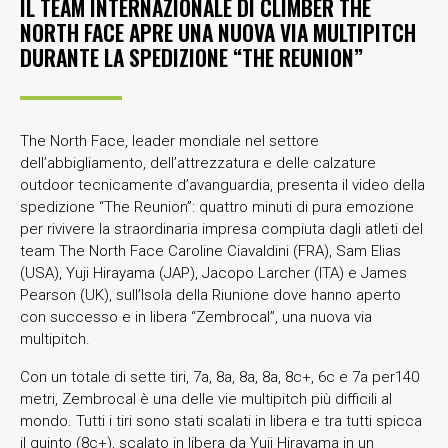
IL TEAM INTERNAZIONALE DI CLIMBER THE
NORTH FACE APRE UNA NUOVA VIA MULTIPITCH
DURANTE LA SPEDIZIONE “THE REUNION”
The North Face, leader mondiale nel settore
dell’abbigliamento, dell’attrezzatura e delle calzature
outdoor tecnicamente d’avanguardia, presenta il video della
spedizione “The Reunion”: quattro minuti di pura emozione
per rivivere la straordinaria impresa compiuta dagli atleti del
team The North Face Caroline Ciavaldini (FRA), Sam Elias
(USA), Yuji Hirayama (JAP), Jacopo Larcher (ITA) e James
Pearson (UK), sull’Isola della Riunione dove hanno aperto
con successo e in libera “Zembrocal”, una nuova via
multipitch.
Con un totale di sette tiri, 7a, 8a, 8a, 8a, 8c+, 6c e 7a per140
metri, Zembrocal è una delle vie multipitch più difficili al
mondo. Tutti i tiri sono stati scalati in libera e tra tutti spicca
il quinto (8c+), scalato in libera da Yuji Hirayama in un