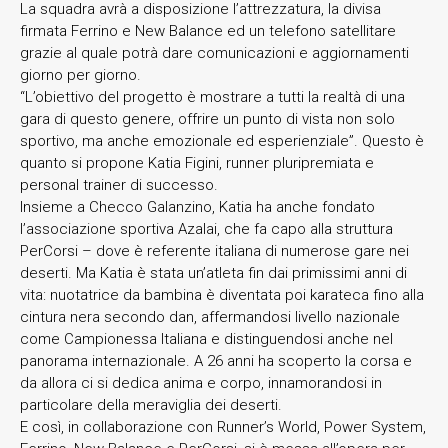
La squadra avrà a disposizione l’attrezzatura, la divisa
firmata Ferrino e New Balance ed un telefono satellitare
grazie al quale potrà dare comunicazioni e aggiornamenti
giorno per giorno.
“L’obiettivo del progetto è mostrare a tutti la realtà di una
gara di questo genere, offrire un punto di vista non solo
sportivo, ma anche emozionale ed esperienziale”. Questo è
quanto si propone Katia Figini, runner pluripremiata e
personal trainer di successo.
Insieme a Checco Galanzino, Katia ha anche fondato
l’associazione sportiva Azalai, che fa capo alla struttura
PerCorsi – dove è referente italiana di numerose gare nei
deserti. Ma Katia è stata un’atleta fin dai primissimi anni di
vita: nuotatrice da bambina è diventata poi karateca fino alla
cintura nera secondo dan, affermandosi livello nazionale
come Campionessa Italiana e distinguendosi anche nel
panorama internazionale. A 26 anni ha scoperto la corsa e
da allora ci si dedica anima e corpo, innamorandosi in
particolare della meraviglia dei deserti.
E così, in collaborazione con Runner’s World, Power System,