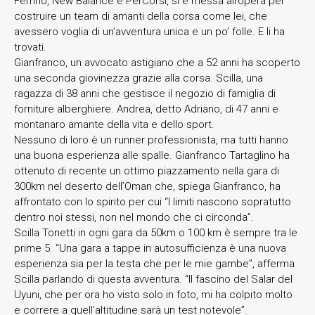
Ferrino, New Balance e PerCorsi, si è messa all’opera per
costruire un team di amanti della corsa come lei, che
avessero voglia di un’avventura unica e un po’ folle. E li ha
trovati.
Gianfranco, un avvocato astigiano che a 52 anni ha scoperto
una seconda giovinezza grazie alla corsa. Scilla, una
ragazza di 38 anni che gestisce il negozio di famiglia di
forniture alberghiere. Andrea, detto Adriano, di 47 anni e
montanaro amante della vita e dello sport.
Nessuno di loro è un runner professionista, ma tutti hanno
una buona esperienza alle spalle. Gianfranco Tartaglino ha
ottenuto di recente un ottimo piazzamento nella gara di
300km nel deserto dell’Oman che, spiega Gianfranco, ha
affrontato con lo spirito per cui “I limiti nascono sopratutto
dentro noi stessi, non nel mondo che ci circonda”.
Scilla Tonetti in ogni gara da 50km o 100 km è sempre tra le
prime 5. “Una gara a tappe in autosufficienza è una nuova
esperienza sia per la testa che per le mie gambe”, afferma
Scilla parlando di questa avventura. “Il fascino del Salar del
Uyuni, che per ora ho visto solo in foto, mi ha colpito molto
e correre a quell’altitudine sarà un test notevole”.