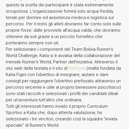
questo la scelta dei partecipanti è stata estremamente
scrupolosa. L’organizzazione fornirà solo acqua fredda,
tende per dormire ed assistenza medica e logistica sul
percorso. Per il resto gli atleti dovranno far conto solo sulle
proprie forze: dalle provviste all’acqua calda, che dovranno
ottenere da soli grazie a un piccolo fornellino che
porteranno sempre con sé.
Per selezionare i componenti del Team Bolivia Runner’s
World Challenge, Katia si è avvalsa della collaborazione del
mensile Runner’s World, Partner dell’iniziativa. Attraverso il
sito web della testata e il sito di
PerCorsi
(realtà fondata da
Katia Figini con l’obiettivo di insegnare, aiutare e dare
consigli per raggiungere l’obiettivo prefissato attraverso un
percorso vincente e utile al proprio benessere psicofisico)
sono stati raccolti e selezionati i profili dei candidati ideali
per un’avventura tutt’altro che ordinaria.
Tutti gli interessati hanno inviato il proprio Curriculum
Sportivo a Katia che, dopo attenta valutazione, ha
selezionato i tre vincitori, creando così la squadra “inviata
speciale” di Runner’s World.