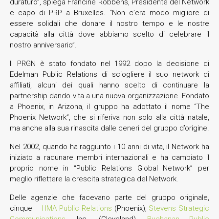
duraturo”, spiega Francine Robbens, Presidente del Network
e capo di PRP a Bruxelles. “Non c’era modo migliore di
essere solidali che donare il nostro tempo e le nostre
capacità alla città dove abbiamo scelto di celebrare il
nostro anniversario”.
Il PRGN è stato fondato nel 1992 dopo la decisione di
Edelman Public Relations di sciogliere il suo network di
affiliati, alcuni dei quali hanno scelto di continuare la
partnership dando vita a una nuova organizzazione. Fondato
a Phoenix, in Arizona, il gruppo ha adottato il nome “The
Phoenix Network”, che si riferiva non solo alla città natale,
ma anche alla sua rinascita dalle ceneri del gruppo d’origine.
Nel 2002, quando ha raggiunto i 10 anni di vita, il Network ha
iniziato a radunare membri internazionali e ha cambiato il
proprio nome in “Public Relations Global Network” per
meglio riflettere la crescita strategica del Network.
Delle agenzie che facevano parte del gruppo originale,
cinque –
HMA Public Relations
(Phoenix),
Stevens Strategic
Communications
, Inc. (Cleveland),
Buchanan Public