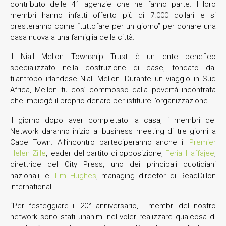
contributo delle 41 agenzie che ne fanno parte. I loro
membri hanno infatti offerto più di 7.000 dollari e si
presteranno come “tuttofare per un giorno” per donare una
casa nuova a una famiglia della città.
Il Niall Mellon Township Trust è un ente benefico
specializzato nella costruzione di case, fondato dal
filantropo irlandese Niall Mellon. Durante un viaggio in Sud
Africa, Mellon fu così commosso dalla povertà incontrata
che impiegò il proprio denaro per istituire l’organizzazione.
Il giorno dopo aver completato la casa, i membri del
Network daranno inizio al business meeting di tre giorni a
Cape Town. All’incontro parteciperanno anche il
Premier
Helen Zille
, leader del partito di opposizione,
Ferial Haffajee
,
direttrice del City Press, uno dei principali quotidiani
nazionali, e
Tim Hughes
, managing director di ReadDillon
International.
“Per festeggiare il 20° anniversario, i membri del nostro
network sono stati unanimi nel voler realizzare qualcosa di