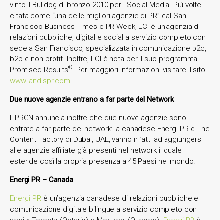
vinto il Bulldog di bronzo 2010 per i Social Media. Più volte
citata come “una delle migliori agenzie di PR” dal San
Francisco Business Times e PR Week, LCI è un’agenzia di
relazioni pubbliche, digital e social a servizio completo con
sede a San Francisco, specializzata in comunicazione b2c,
b2b e non profit. Inoltre, LCI è nota per il suo programma
©
Promised Results
. Per maggiori informazioni visitare il sito
www.landispr.com
.
Due nuove agenzie entrano a far parte del Network
Il PRGN annuncia inoltre che due nuove agenzie sono
entrate a far parte del network: la canadese Energi PR e The
Content Factory di Dubai, UAE, vanno infatti ad aggiungersi
alle agenzie affiliate già presenti nel network il quale
estende così la propria presenza a 45 Paesi nel mondo.
Energi
PR – Canada
Energi PR
è un’agenzia canadese di relazioni pubbliche e
comunicazione digitale bilingue a servizio completo con
sedi a Toronto (Ontario) e Montreal (Quebec).
Energi PR
è