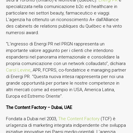
specializzata nella comunicazione b2c ed healthcare in
particolare nei settori beauty, farmaceutico e viaggi.
L’agenzia ha ottenuto un riconoscimento A+ dall’Alliance
des cabinets de relations publiques du Québec e ha vinto
numerosi award.
“L’ingresso di Energi PR nel PRGN rappresenta un
importante valore aggiunto per i clienti che intendono
espandersi nel panorama internazionale e consolidare la
propria comunicazione con un network collaudato”, dichiara
Carol Levine
, APR, FCPRS, co-fondatrice e managing partner
di Energi PR. “Questa nuova intesa rappresenta per noi una
grande opportunità per portare le nostre competenze in
altri mercati come ad esempio in USA, America Latina,
Europa ed Estremo Oriente”.
The
Content
Factory –
Dubai, UAE
Fondata a Dubai nel 2003,
The Content Factory
(TCF) è
un’agenzia di marketing integrata indipendente che sviluppa
iniziative innovative nei Paesi medio-orientali. L’agenzia