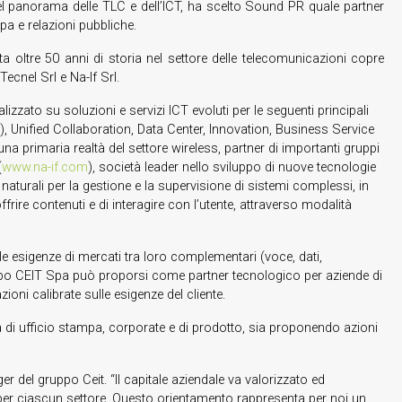
nel panorama delle TLC e dell’ICT, ha scelto Sound PR quale partner
mpa e relazioni pubbliche.
ta oltre 50 anni di storia nel settore delle telecomunicazioni copre
Tecnel Srl e Na-If Srl.
lizzato su soluzioni e servizi ICT evoluti per le seguenti principali
a), Unified Collaboration, Data Center, Innovation, Business Service
una primaria realtà del settore wireless, partner di importanti gruppi
(
www.na-if.com
), società leader nello sviluppo di nuove tecnologie
naturali per la gestione e la supervisione di sistemi complessi, in
frire contenuti e di interagire con l’utente, attraverso modalità
e esigenze di mercati tra loro complementari (voce, dati,
uppo CEIT Spa può proporsi come partner tecnologico per aziende di
oni calibrate sulle esigenze del cliente.
à di ufficio stampa, corporate e di prodotto, sia proponendo azioni
er del gruppo Ceit. “Il capitale aziendale va valorizzato ed
ti per ciascun settore. Questo orientamento rappresenta per noi un