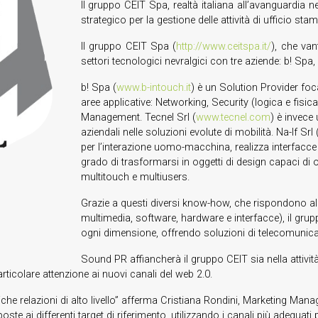
Il gruppo CEIT Spa, realtà italiana all’avanguardia 
strategico per la gestione delle attività di ufficio sta
Il gruppo CEIT Spa (
http://www.ceitspa.it/
), che van
settori tecnologici nevralgici con tre aziende: b! Spa, 
b! Spa (
www.b-intouch.it
) è un Solution Provider foca
aree applicative: Networking, Security (logica e fisic
Management. Tecnel Srl (
www.tecnel.com
) è invece 
aziendali nelle soluzioni evolute di mobilità. Na-If Srl 
per l’interazione uomo-macchina, realizza interfacce 
grado di trasformarsi in oggetti di design capaci di of
multitouch e multiusers.
Grazie a questi diversi know-how, che rispondono all
multimedia, software, hardware e interfacce), il gr
ogni dimensione, offrendo soluzioni di telecomunicazi
Sound PR affiancherà il gruppo CEIT sia nella attivit
articolare attenzione ai nuovi canali del web 2.0.
liche relazioni di alto livello” afferma Cristiana Rondini, Marketing Manag
ste ai differenti target di riferimento, utilizzando i canali più adegua