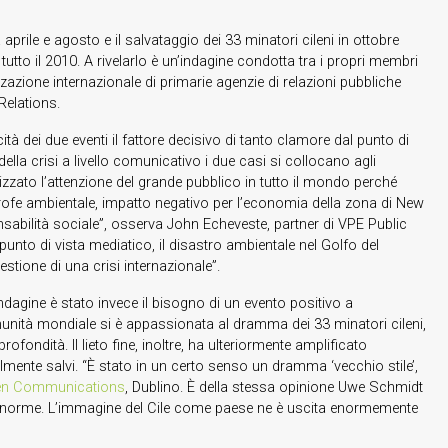
prile e agosto e il salvataggio dei 33 minatori cileni in ottobre
tutto il 2010. A rivelarlo è un’indagine condotta tra i propri membri
azione internazionale di primarie agenzie di relazioni pubbliche
Relations.
cità dei due eventi il fattore decisivo di tanto clamore dal punto di
lla crisi a livello comunicativo i due casi si collocano agli
lizzato l’attenzione del grande pubblico in tutto il mondo perché
strofe ambientale, impatto negativo per l’economia della zona di New
onsabilità sociale”, osserva John Echeveste, partner di VPE Public
unto di vista mediatico, il disastro ambientale nel Golfo del
stione di una crisi internazionale”.
ndagine è stato invece il bisogno di un evento positivo a
unità mondiale si è appassionata al dramma dei 33 minatori cileni,
rofondità. Il lieto fine, inoltre, ha ulteriormente amplificato
lmente salvi. “È stato in un certo senso un dramma ‘vecchio stile’,
en Communications
, Dublino. È della stessa opinione Uwe Schmidt
 enorme. L’immagine del Cile come paese ne è uscita enormemente