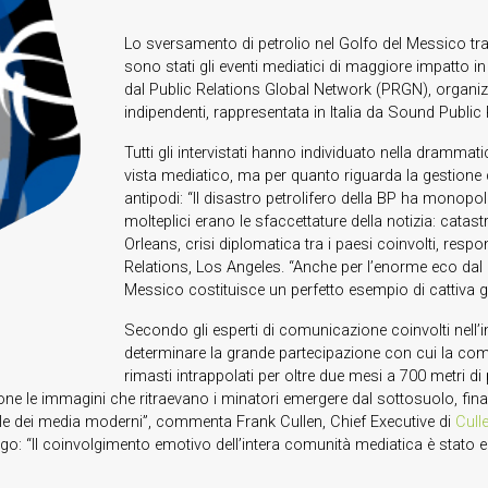
Lo sversamento di petrolio nel Golfo del Messico tra a
sono stati gli eventi mediatici di maggiore impatto in 
dal Public Relations Global Network (PRGN), organizz
indipendenti, rappresentata in Italia da Sound Public 
Tutti gli intervistati hanno individuato nella drammati
vista mediatico, ma per quanto riguarda la gestione de
antipodi: “Il disastro petrolifero della BP ha monopo
molteplici erano le sfaccettature della notizia: cata
Orleans, crisi diplomatica tra i paesi coinvolti, resp
Relations, Los Angeles. “Anche per l’enorme eco dal p
Messico costituisce un perfetto esempio di cattiva ge
Secondo gli esperti di comunicazione coinvolti nell’i
determinare la grande partecipazione con cui la com
rimasti intrappolati per oltre due mesi a 700 metri di p
ione le immagini che ritraevano i minatori emergere dal sottosuolo, fina
ole dei media moderni”, commenta Frank Cullen, Chief Executive di
Cull
o: “Il coinvolgimento emotivo dell’intera comunità mediatica è stato