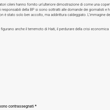
minatori cileni hanno fornito un’ulteriore dimostrazione di come una cop
 i responsabili della BP si sono sottratti alle domande dei giornalisti 
on è stato solo ben accolto, ma addirittura caldeggiato. L’immagine del
 figurano anche il terremoto di Haiti, il perdurare della crisi economica 
 sono contrassegnati
*