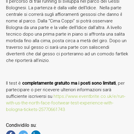
Il percorso di trail running si sviluppa nel parco dei Gessi
Bolognesi. La partenza è dalla valle dell’Idice. Nella parte
centrale si correrà sugli affioramenti gessosi che danno il
nome al parco. Dalla “Cima Coppi” si potrà osservare
Bologna da una parte e la valle dell’Idice dall’altra. A livello
tecnico dopo una prima parte in piano si affronta una salita
morbida fino alla cima, posta circa a metà del giro. Dopo un
traverso sul gesso ci sarà una parte con saliscendi
divertenti che dal gesso ci porteranno ad un comodo fartlek
che riporterà all’inizio.
Il test è
completamente
gratuito ma i posti sono limitati
, per
partecipare o per ricevere ulteriori informazioni sarà
sufficiente iscriversi su
https://www.eventbrite.co.uk/e/run-
with-us-the-north-face-footwear-test-experience-with-
bologna-tickets-25770661743
Condividilo su: