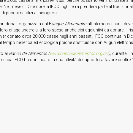
noltre 5.000 casse alla
Trussell Trust,
perché possano venir utilizzate all’i
e. Nel mese di Dicembre la IFCO Inghilterra prenderà parte al tradizional
 di pacchi natalizi ai bisognosi.
ari donati organizzata dal B
anque Alimentaire
all’interno dei punti di 
loro di aggiungere alla loro spesa anche cibi aggiuntivi da donare. Il risu
 aver donato circa 20.000 casse negli anni passati, IFCO continua in D
al tempo benefica ed ecologica poiché sostituisce con Auguri elettronici i 
to al
Banco de Alimentos
(
www.bancodealimentos.org.br/
);
durante il 
ica IFCO ha continuato la sua attività di supporto a favore di oltre 1.