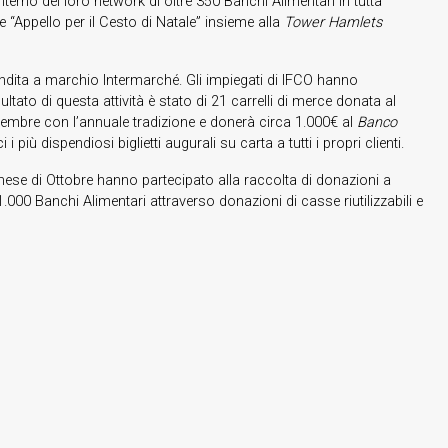
nterno del loro network di oltre 350 Banchi Alimentari in tutta
e “Appello per il Cesto di Natale” insieme alla
Tower Hamlets
vendita a marchio Intermarché. Gli impiegati di IFCO hanno
ltato di questa attività è stato di 21 carrelli di merce donata al
icembre con l’annuale tradizione e donerà circa 1.000€ al
Banco
più dispendiosi biglietti augurali su carta a tutti i propri clienti.
mese di Ottobre hanno partecipato alla raccolta di donazioni a
000 Banchi Alimentari attraverso donazioni di casse riutilizzabili e