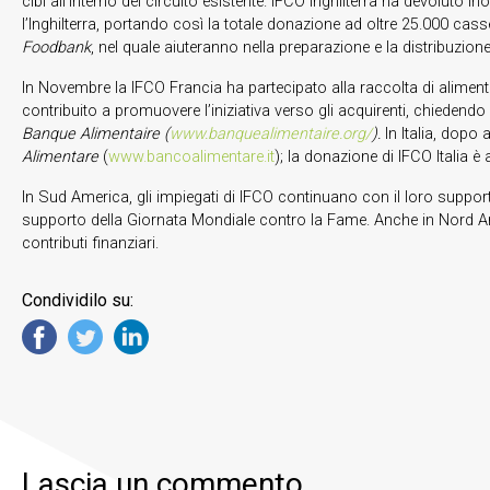
cibi all’interno del circuito esistente. IFCO Inghilterra ha devoluto i
l’Inghilterra, portando così la totale donazione ad oltre 25.000 cass
Foodbank
, nel quale aiuteranno nella preparazione e la distribuzione
In Novembre la IFCO Francia ha partecipato alla raccolta di aliment
contribuito a promuovere l’iniziativa verso gli acquirenti, chiedendo 
Banque Alimentaire (
www.banquealimentaire.org/
).
In Italia, dopo
Alimentare
(
www.bancoalimentare.it
); la donazione di IFCO Italia è 
In Sud America, gli impiegati di IFCO continuano con il loro suppor
supporto della Giornata Mondiale contro la Fame. Anche in Nord Amer
contributi finanziari.
Condividilo su:
Lascia un commento