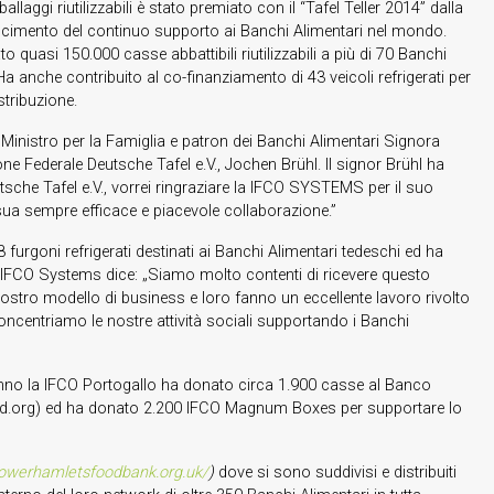
aggi riutilizzabili è stato premiato con il “Tafel Teller 2014” dalla
scimento del continuo supporto ai Banchi Alimentari nel mondo.
 quasi 150.000 casse abbattibili riutilizzabili a più di 70 Banchi
 anche contribuito al co-finanziamento di 43 veicoli refrigerati per
stribuzione.
 Ministro per la Famiglia e patron dei Banchi Alimentari Signora
e Federale Deutsche Tafel e.V., Jochen Brühl. Il signor Brühl ha
sche Tafel e.V., vorrei ringraziare la IFCO SYSTEMS per il suo
sua sempre efficace e piacevole collaborazione.”
rgoni refrigerati destinati ai Banchi Alimentari tedeschi ed ha
IFCO Systems dice: „Siamo molto contenti di ricevere questo
nostro modello di business e loro fanno un eccellente lavoro rivolto
oncentriamo le nostre attività sociali supportando i Banchi
’anno la IFCO Portogallo ha donato circa 1.900 casse al Banco
d.org) ed ha donato 2.200 IFCO Magnum Boxes per supportare lo
owerhamletsfoodbank.org.uk/
)
dove si sono suddivisi e distribuiti