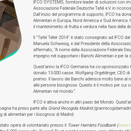
IFCO SYSTEMS, fornitore leader di soluzioni con imball
Associazione Federale Deutsche Tafel e.V. in ricono
Dall’inizio del programma di supporto, IFCO ha donato
Alimentari in Europa, Nord America e Sud America. Ha
il mantenimento di frutta e verdura nella fase della di
Il “Tafel Teller 2014” è stato consegnato ad IFCO dal
Manuela Schwesig, e dal Presidente della Associazion
affermato, “A nome della Associazione Federale Deut
impegno nel supportare i Banchi Alimentari e per la 
Quest’anno la IFCO Germania ha co-sponsorizzato 8 fu
donato 13.000 casse. Wolfgang Orgeldinger, CEO di 
premio. Il lavoro dei Banchi aderisce molto bene al 
alle persone bisognose. Questo è il motivo per cui c
Alimentari nel mondo.”.
IFCO è attiva anche in altri paesi del Mondo. Quest
pagna ha preso parte alla
Grand Recogida Madrid (
granrecogidamadri
g di alimentari per i bisognosi di Madrid.
stato opera di volontariato presso il
Tower Hamlets
Foodbank
(
www.t