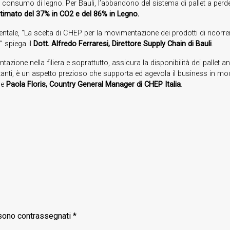
l consumo di legno. Per Bauli, l’abbandono del sistema di pallet a perd
timato del 37% in CO2 e del 86% in Legno.
entale, “La scelta di CHEP per la movimentazione dei prodotti di ricorre
” spiega il
Dott. Alfredo Ferraresi, Direttore Supply Chain di Bauli
.
zione nella filiera e soprattutto, assicura la disponibilità dei pallet 
tanti, è un aspetto prezioso che supporta ed agevola il business in m
de
Paola Floris, Country General Manager di CHEP Italia
.
 sono contrassegnati
*