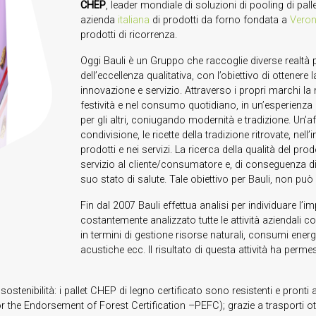
CHEP
, leader mondiale di soluzioni di pooling di pal
azienda
italiana
di prodotti da forno fondata a
Vero
prodotti di ricorrenza.
Oggi Bauli è un Gruppo che raccoglie diverse realtà 
dell’eccellenza qualitativa, con l’obiettivo di ottener
innovazione e servizio. Attraverso i propri marchi la
festività e nel consumo quotidiano, in un’esperienza 
per gli altri, coniugando modernità e tradizione. Un’affet
condivisione, le ricette della tradizione ritrovate, nell
prodotti e nei servizi. La ricerca della qualità del pro
servizio al cliente/consumatore e, di conseguenza di
suo stato di salute. Tale obiettivo per Bauli, non può
Fin dal 2007 Bauli effettua analisi per individuare l’i
costantemente analizzato tutte le attività aziendali c
in termini di gestione risorse naturali, consumi energ
acustiche ecc. Il risultato di questa attività ha perme
ostenibilità: i pallet CHEP di legno certificato sono resistenti e pronti 
e Endorsement of Forest Certification –PEFC); grazie a trasporti ottim