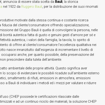
let, annuncia di essere stata scelta da
Bauli
, la storica
na
nel 1922 da
Ruggero Bauli
, per la distribuzione dei suoi rinomati
produttive motivate dalla stessa continua e costante ricerca
e la fiducia del cliente/consumatore offrendo specializzazione,
 missione del Gruppo Bauli è quella di coinvolgere la persona, nelle
di bontà autentica fatta di gusto e genuini gesti d’amore per sé e
tività autentica, i valori della famiglia, la tavola, lo spirito di
’intento di offrire al cliente/consumatore l’eccellenza qualitativa nei
dotto nasce innanzitutto dall’esigenza di incrementare il livello di
 occuparsi anche, per quanto possibile, della preservazione del
 non prescindere dalla tutela dell’ambiente.
mpatto ambientale delle proprie attività. Questo significa aver
on lo scopo di evidenziare le possibili ricadute sull’ambiente esterno
etici, smaltimento di rifiuti, emissioni in atmosfera, emissioni
sso a Bauli di individuare i metodi ed i mezzi per valutare e ridurre
all’uso (CHEP possiede le certificazioni rilasciate dalle
izzati e ad un continuo riciclo dei materiali, la soluzione CHEP