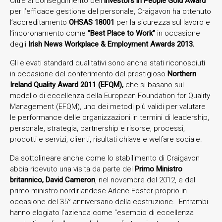
Oltre al conseguimento dell’
Investors in People Gold Award
per l’efficace gestione del personale, Craigavon ha ottenuto
l’accreditamento
OHSAS 18001
per la sicurezza sul lavoro e
l’incoronamento come
“Best Place to Work”
in occasione
degli
Irish News Workplace & Employment Awards 2013.
Gli elevati standard qualitativi sono anche stati riconosciuti
in occasione del conferimento del prestigioso
Northern
Ireland Quality Award 2011 (EFQM),
che si basano sul
modello di eccellenza della European Foundation for Quality
Management (EFQM), uno dei metodi più validi per valutare
le performance delle organizzazioni in termini di leadership,
personale, strategia, partnership e risorse, processi,
prodotti e servizi, clienti, risultati chiave e welfare sociale.
Da sottolineare anche come lo stabilimento di Craigavon
abbia ricevuto una visita da parte del
Primo Ministro
britannico, David Cameron
, nel novembre del 2012, e del
primo ministro nordirlandese Arlene Foster proprio in
occasione del 35° anniversario della costruzione. Entrambi
hanno elogiato l’azienda come “esempio di eccellenza