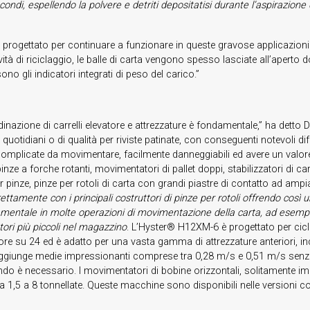
ndi, espellendo la polvere e detriti depositatisi durante l’aspirazione del
progettato per continuare a funzionare in queste gravose applicazioni del
tività di riciclaggio, le balle di carta vengono spesso lasciate all’ap
no gli indicatori integrati di peso del carico.”
inazione di carrelli elevatore e attrezzature è fondamentale,” ha detto D
 quotidiani o di qualità per riviste patinate, con conseguenti notevoli d
mplicate da movimentare, facilmente danneggiabili ed avere un valore pi
e a forche rotanti, movimentatori di pallet doppi, stabilizzatori di cari
per pinze, pinze per rotoli di carta con grandi piastre di contatto ad a
ettamente con i principali costruttori di pinze per rotoli offrendo così
entale in molte operazioni di movimentazione della carta, ad esempio
ori più piccoli nel magazzino
. L’Hyster® H12XM-6 è progettato per cicli
4 ore su 24 ed è adatto per una vasta gamma di attrezzature anteriori, 
 raggiunge medie impressionanti comprese tra 0,28 m/s e 0,51 m/s senza
o è necessario. I movimentatori di bobine orizzontali, solitamente impi
 1,5 a 8 tonnellate. Queste macchine sono disponibili nelle versioni co