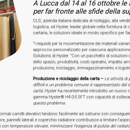
A Lucca dal 14 al 16 ottobre le
per far fronte alle sfide della s
CLS, azienda italiana dedicata al noleggio, alla vendita
logistica, ed Hyster, leader globale nella fornitura di 
cartaria, le soluzioni ideate in modo specifico per far
“I requisiti per la movimentazione dei materiali varian
approccio personalizzato per ciascuna applicazione
Solutions di Hyster. “Con un pacchetto di soluzioni 
dello spazio, produttività, costi operativi, impatto ambi
produzione, riciclaggio, immagazzinamento e logisti
Produzione e riciclaggio della carta –
Le attività di
difficili e un problema comune è rappresentato dal su
carta
.
Hyster ha recentemente introdotto un nuovo c
gamma Hyster® H4.0-5.5FT con capacità di sollevame
questo problema.
ei normali carrelli elevatori tendono facilmente ad ostruirsi con conseguen
 pannelli laterali e coperchio radiatore contribuisce a limitare l’aspira
 con temperature elevate, minimizzare l’esigenza di pulizia del radiatore