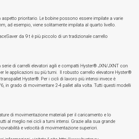
aspetto prioritario. Le bobine possono essere impilate a varie
, ad esempio, viene solitamente impilata al quarto livello.
Saver da 9 t è più piccolo di un tradizionale carrello
. La serie di carrelli elevatori agili e compatti Hyster® JXN/JXNT con
er le applicazioni su più turni. Il robusto carrello elevatore Hyster®
anspallet Hyster®. Per i cicli di lavoro più intensi invece è
, in grado di movimentare 2-4 pallet alla volta. Tutti questi modelli
zature di movimentazione materiali per il caricamento e lo
tti al meglio nei cicli a turni intensi. Grazie alla sua grande
novrabilità e velocità di movimentazione superiori.