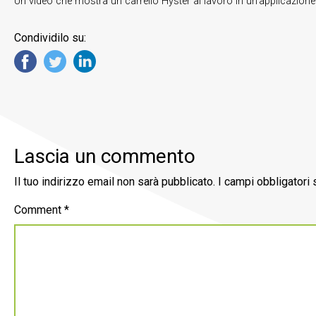
Un video che mostra un carrello Hyster al lavoro in un’applicazione de
Condividilo su:
Lascia un commento
Il tuo indirizzo email non sarà pubblicato.
I campi obbligatori
Comment
*