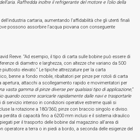
l’aria. Raffredda inoltre il refrigerante del motore e l’olio della
l’industria cartaria, aumentando l’affidabilità che gli utenti finali
erto dove possono assorbire l’acqua piovana con conseguente
avid Reeve. “Ad esempio, il tipo di carta sulle bobine può essere di
ifferenze di diametro e larghezza, con altezze che variano da 500
uttosto elevato.” Le tipiche attrezzature per la carta
co, benne a fondo mobile, ribaltatori per pinze per rotoli di carta
mpia apertura, attacchi a scollegamento rapido e movimentatori per
 una vasta gamma di pinze diverse per qualsiasi tipo di applicazione,
”
 quando occorre scaricarle rapidamente dalle navi e trasportarle
 di servizio intenso in condizioni operative estreme quali si
incluse la rotazione a 180/360, pinze con braccio singolo e diviso.
 perdita di capacità fino a 6200 mm inclusi e il sistema idraulico
egati per il trasporto delle bobine dal magazzino all’area di
n operatore a terra o in piedi a bordo, a seconda delle esigenze del