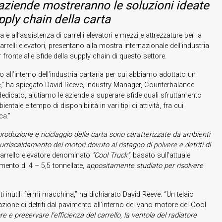
 aziende mostreranno le soluzioni ideate
upply chain della carta
 e all’assistenza di carrelli elevatori e mezzi e attrezzature per la
carrelli elevatori, presentano alla mostra internazionale dell’industria
 fronte alle sfide della supply chain di questo settore.
o all’interno dell’industria cartaria per cui abbiamo adottato un
,” ha spiegato David Reeve, Industry Manager, Counterbalance
dedicato, aiutiamo le aziende a superare sfide quali sfruttamento
entale e tempo di disponibilità in vari tipi di attività, fra cui
ca.”
 produzione e riciclaggio della carta sono caratterizzate da ambienti
rriscaldamento dei motori dovuto al ristagno di polvere e detriti di
arrello elevatore denominato
“Cool Truck”,
basato sull’attuale
nto di 4 – 5,5 tonnellate,
appositamente studiato per risolvere
ti inutili fermi macchina,” ha dichiarato David Reeve. “Un telaio
zione di detriti dal pavimento all’interno del vano motore del Cool
 e preservare l’efficienza del carrello, la ventola del radiatore