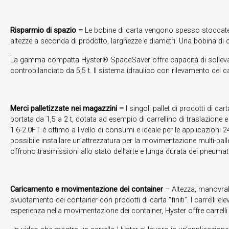
Risparmio di spazio –
Le bobine di carta vengono spesso stoccate 
altezze a seconda di prodotto, larghezze e diametri. Una bobina di 
La gamma compatta Hyster® SpaceSaver offre capacità di sollevamen
controbilanciato da 5,5 t. Il sistema idraulico con rilevamento del 
Merci palletizzate nei magazzini –
I singoli pallet di prodotti di c
portata da 1,5 a 2 t, dotata ad esempio di carrellino di traslazione e
1.6-2.0FT è ottimo a livello di consumi e ideale per le applicazioni 
possibile installare un’attrezzatura per la movimentazione multi-pall
offrono trasmissioni allo stato dell’arte e lunga durata dei pneumati
Caricamento e movimentazione dei container
– Altezza, manovrabi
svuotamento dei container con prodotti di carta “finiti”. I carrelli ele
esperienza nella movimentazione dei container, Hyster offre carrelli