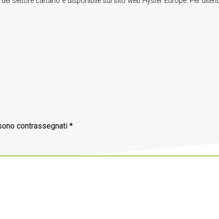
l settore cartario è disponibile sul sito web Hyster Europe. Per ulteriori
 sono contrassegnati
*