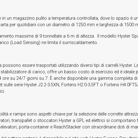
in un magazzino pulito a temperatura controllata, dove lo spazio è un 
carta per quotidiani con un diametro di 1250 mm e larghezza di 1500 mm
to massime di 9 tonnellate a 6 m di altezza. Il modello Hyster Space
carico (Load Sensing) ne limita il surriscaldamento.
arta possono essere trasportati utilizzando diversi tipi di carrelli Hyster
 stabilizzatore di carico, offre un basso costo di esercizio ed è ideale p
24 ore su 24/7 giorni su 7. È anche disponibile una gamma completa di tr
et sulle serie Hyster J2.2-3.5XN, Fortens H2.0-3.5FT o Fortens H4.0FT5/6
ci.
lità e rampe sono aspetti chiave per la selezione delle corrette attrez
vatori, transpallet o stoccatori Hyster a GPL ed elettrici si comportano tu
 elevatori, porta-container e ReachStacker con straordinarie doti di ma