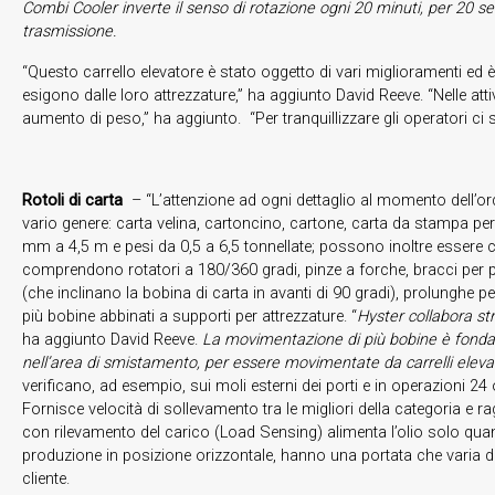
Combi Cooler inverte il senso di rotazione ogni 20 minuti, per 20 seco
trasmissione.
“Questo carrello elevatore è stato oggetto di vari miglioramenti ed è 
esigono dalle loro attrezzature,” ha aggiunto David Reeve. “Nelle at
aumento di peso,” ha aggiunto. “Per tranquillizzare gli operatori ci so
Rotoli di carta
– “L’attenzione ad ogni dettaglio al momento dell’ord
vario genere: carta velina, cartoncino, cartone, carta da stampa per
mm a 4,5 m e pesi da 0,5 a 6,5 tonnellate; possono inoltre essere co
comprendono rotatori a 180/360 gradi, pinze a forche, bracci per pinz
(che inclinano la bobina di carta in avanti di 90 gradi), prolunghe 
più bobine abbinati a supporti per attrezzature. “
Hyster collabora str
ha aggiunto David Reeve.
La movimentazione di più bobine è fondam
nell’area di smistamento, per essere movimentate da carrelli elevat
verificano, ad esempio, sui moli esterni dei porti e in operazioni 2
Fornisce velocità di sollevamento tra le migliori della categoria e
con rilevamento del carico (Load Sensing) alimenta l’olio solo quand
produzione in posizione orizzontale, hanno una portata che varia da
cliente.