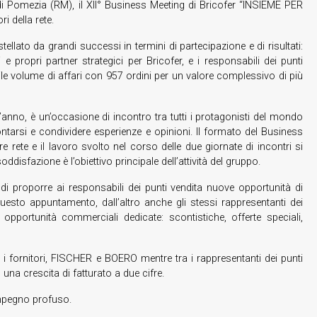
di Pomezia (RM), il XII° Business Meeting di Bricofer “INSIEME PER
ri della rete.
lato da grandi successi in termini di partecipazione e di risultati:
 e propri partner strategici per Bricofer, e i responsabili dei punti
dibile volume di affari con 957 ordini per un valore complessivo di più
ll’anno, è un’occasione di incontro tra tutti i protagonisti del mondo
tarsi e condividere esperienze e opinioni. Il formato del Business
rete e il lavoro svolto nel corso delle due giornate di incontri si
 soddisfazione è l’obiettivo principale dell’attività del gruppo.
 di proporre ai responsabili dei punti vendita nuove opportunità di
uesto appuntamento, dall’altro anche gli stessi rappresentanti dei
pportunità commerciali dedicate: scontistiche, offerte speciali,
a i fornitori, FISCHER e BOERO mentre tra i rappresentanti dei punti
 una crescita di fatturato a due cifre.
impegno profuso.