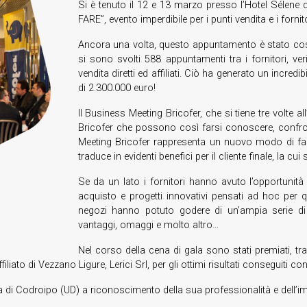
Si è tenuto il 12 e 13 marzo presso l’Hotel Sélene 
FARE”, evento imperdibile per i punti vendita e i fornito
Ancora una volta, questo appuntamento è stato costel
si sono svolti 588 appuntamenti tra i fornitori, veri
vendita diretti ed affiliati. Ciò ha generato un incre
di 2.300.000 euro!
Il Business Meeting Bricofer, che si tiene tre volte a
Bricofer che possono così farsi conoscere, confron
Meeting Bricofer rappresenta un nuovo modo di fare 
traduce in evidenti benefici per il cliente finale, la cui
Se da un lato i fornitori hanno avuto l’opportunità
acquisto e progetti innovativi pensati ad hoc per q
negozi hanno potuto godere di un’ampia serie di o
vantaggi, omaggi e molto altro…
Nel corso della cena di gala sono stati premiati, tr
iato di Vezzano Ligure, Lerici Srl, per gli ottimi risultati conseguiti con
ta di Codroipo (UD) a riconoscimento della sua professionalità e dell’