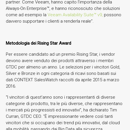
partner. Come Veeam, hanno capito l’importanza della
Always-On Enterprise™, e hanno riconosciuto che soluzioni
come ad esempio la
Veeam Availability Suite™ v9,
possono
davvero supportare i clienti a renderla reale”.
Metodologia dei Rising Star Award
Per essere candidato ad un premio Rising Star, i vendor
devono avere venduto dei prodotti attraverso i membri
GTDC per almeno un anno. Le selezioni per i vincitori Gold,
Silver e Bronze in ogni categoria di ricavi sono basati sui
dati CONTEXT SalesWatch raccolti da aprile 2015 a marzo
2016.
“I vincitori di quest’anno sono i rappresentanti di diverse
categorie di prodotto, tra le più diverse, che rappresentano
i mercati più progressisti ed innovativi”, ha dichiarato Tim
Curran, GTDC CEO. “È impressionante vedere così tanti
vincitori che si occupano dei trend più innovativi, dal cloud
alla mobilità, passando dai Big Data alla sicurezza,