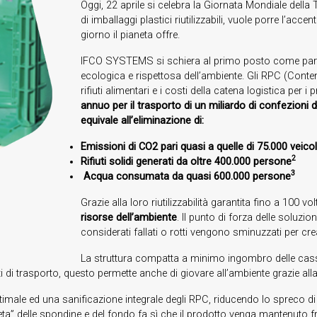
Oggi, 22 aprile si celebra la Giornata Mondiale della
di imballaggi plastici riutilizzabili, vuole porre l’acc
giorno il pianeta offre.
IFCO SYSTEMS si schiera al primo posto come partner
ecologica e rispettosa dell’ambiente. Gli RPC (Contenitor
rifiuti alimentari e i costi della catena logistica per i 
annuo per il trasporto di un miliardo di confezioni
equivale all’eliminazione di:
Emissioni di CO2 pari quasi a quelle di 75.000 veicol
2
Rifiuti solidi generati da oltre 400.000 persone
3
Acqua consumata da quasi 600.000 persone
Grazie alla loro riutilizzabilità garantita fino a 100 vol
risorse dell’ambiente
. Il punto di forza delle soluz
considerati fallati o rotti vengono sminuzzati per cr
La struttura compatta a minimo ingombro delle casse
i trasporto, questo permette anche di giovare all’ambiente grazie alla 
a ottimale ed una sanificazione integrale degli RPC, riducendo lo spreco
“zeta” delle spondine e del fondo fa sì che il prodotto venga mantenuto 