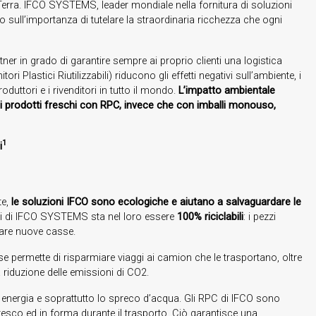
 Terra. IFCO SYSTEMS, leader mondiale nella fornitura di soluzioni
ento sull’importanza di tutelare la straordinaria ricchezza che ogni
 in grado di garantire sempre ai proprio clienti una logistica
i Plastici Riutilizzabili) riducono gli effetti negativi sull’ambiente, i
produttori e i rivenditori in tutto il mondo.
L’impatto ambientale
 di prodotti freschi con RPC, invece che con imballi monouso,
1
i
te,
le soluzioni IFCO sono ecologiche e aiutano a salvaguardare le
ioni di IFCO SYSTEMS sta nel loro essere
100% riciclabili
: i pezzi
eare nuove casse.
 permette di risparmiare viaggi ai camion che le trasportano, oltre
riduzione delle emissioni di CO2.
 di energia e soprattutto lo spreco d’acqua. Gli RPC di IFCO sono
fresco ed in forma durante il trasporto. Ciò garantisce una