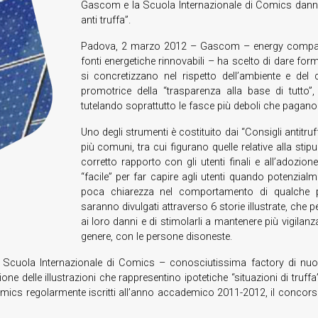
Gascom e la Scuola Internazionale di Comics danno i
anti truffa”.
Padova, 2 marzo 2012 – Gascom – energy company pr
fonti energetiche rinnovabili – ha scelto di dare fo
si concretizzano nel rispetto dell’ambiente e d
promotrice della “trasparenza alla base di tutto”,
tutelando soprattutto le fasce più deboli che pagano
Uno degli strumenti è costituito dai “Consigli antitruff
più comuni, tra cui figurano quelle relative alla stipu
corretto rapporto con gli utenti finali e all’adozio
“facile” per far capire agli utenti quando potenzial
poca chiarezza nel comportamento di qualche pres
saranno divulgati attraverso 6 storie illustrate, che 
ai loro danni e di stimolarli a mantenere più vigilanz
genere, con le persone disoneste.
Scuola Internazionale di Comics – conosciutissima factory di nuovi 
ione delle illustrazioni che rappresentino ipotetiche “situazioni di truffa
 Comics regolarmente iscritti all’anno accademico 2011-2012, il concorso 