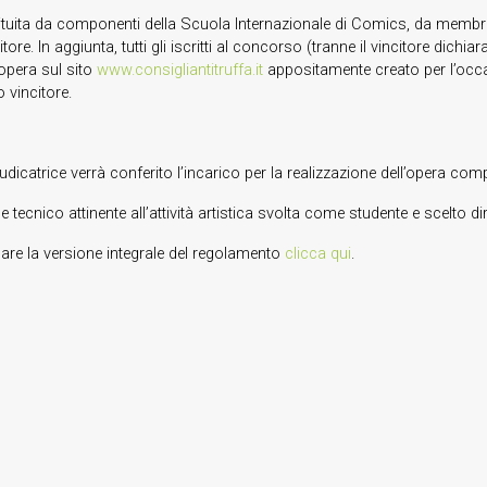
tuita da componenti della Scuola Internazionale di Comics, da membri
citore. In aggiunta, tutti gli iscritti al concorso (tranne il vincitore d
 opera sul sito
www.consigliantitruffa.it
appositamente creato per l’occa
o vincitore.
catrice verrà conferito l’incarico per la realizzazione dell’opera comple
ale tecnico attinente all’attività artistica svolta come studente e scelto 
icare la versione integrale del regolamento
clicca qui
.