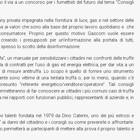
l via a un concorso per i fumettisti del futuro dal tema “Consigli
ivata impegnata nella fornitura di luce, gas e nel settore delle
rma ai valori che sono alla base del proprio lavoro quotidiano e che
el consumatore. Proprio per questo motivo Gascom vuole essere
 creando i presupposti per un’informazione alla portata di tutti,
 spesso lo scotto della disinformazione.
a”, un manuale per sensibilizzare i cittadini nei confronti delle truffe
la di contratti per l’uso di gas ed energia elettrica, per dar vita a un
ne di misure antitruffa. Lo scopo è quello di fornire uno strumento
mente sono vittime di una tentata truffa o, per lo meno, quando c’è
unto “referente energetico/venditore/operatore”. Tali consigli
permetteranno di far conoscere ai cittadini i più comuni casi di truffa
a nei rapporti con funzionari pubblici, rappresentanti di aziende e, in
talenti fondata nel 1979 da Dino Caterini, uno dei più estrosi e
” ai danni del cittadino e i consigli su come prevenirle o affrontarle.
permetterà ai partecipanti di mettere alla prova il proprio talento e