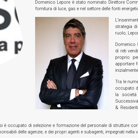
Domenico Lepore è stato nominato Direttore Comm
fornitura di luce, gas e nel settore delle fonti energeti
L’inserime
strategia d
ruolo, Lepo
Domenico L
di reti ven
proprio p
apportare f
inizialment
Tra le nume
occupato de
la società
Successiva
& Resident
è occupato di selezione e formazione del personale di strutture comme
bili delle agenzie, e dei propri agenti e subagenti, impegnati nella vendi