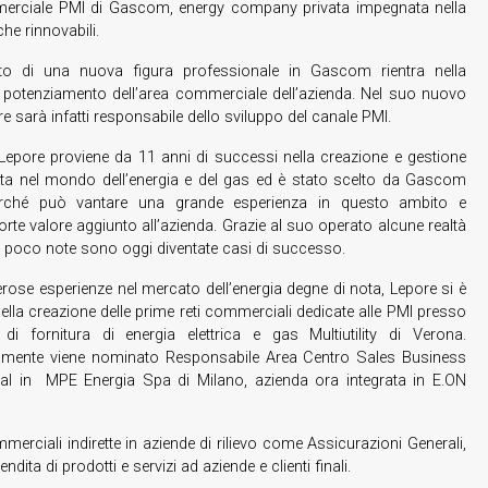
erciale PMI di Gascom, energy company privata impegnata nella
che rinnovabili.
nto di una nuova figura professionale in Gascom rientra nella
i potenziamento dell’area commerciale dell’azienda. Nel suo nuovo
re sarà infatti responsabile dello sviluppo del canale PMI.
epore proviene da 11 anni di successi nella creazione e gestione
dita nel mondo dell’energia e del gas ed è stato scelto da Gascom
erché può vantare una grande esperienza in questo ambito e
orte valore aggiunto all’azienda. Grazie al suo operato alcune realtà
e poco note sono oggi diventate casi di successo.
rose esperienze nel mercato dell’energia degne di nota, Lepore si è
lla creazione delle prime reti commerciali dedicate alle PMI presso
 di fornitura di energia elettrica e gas Multiutility di Verona.
mente viene nominato Responsabile Area Centro Sales Business
ial in MPE Energia Spa di Milano, azienda ora integrata in E.ON
rciali indirette in aziende di rilievo come Assicurazioni Generali,
ta di prodotti e servizi ad aziende e clienti finali.