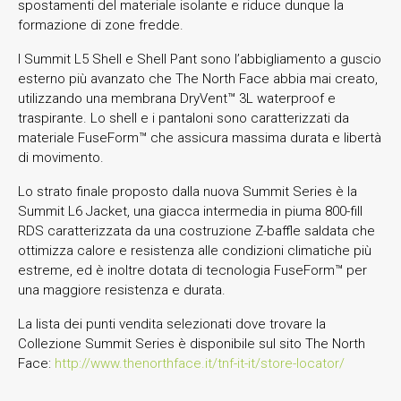
spostamenti del materiale isolante e riduce dunque la
formazione di zone fredde.
I Summit L5 Shell e Shell Pant sono l’abbigliamento a guscio
esterno più avanzato che The North Face abbia mai creato,
utilizzando una membrana DryVent™ 3L waterproof e
traspirante. Lo shell e i pantaloni sono caratterizzati da
materiale FuseForm™ che assicura massima durata e libertà
di movimento.
Lo strato finale proposto dalla nuova Summit Series è la
Summit L6 Jacket, una giacca intermedia in piuma 800-fill
RDS caratterizzata da una costruzione Z-baffle saldata che
ottimizza calore e resistenza alle condizioni climatiche più
estreme, ed è inoltre dotata di tecnologia FuseForm™ per
una maggiore resistenza e durata.
La lista dei punti vendita selezionati dove trovare la
Collezione Summit Series è disponibile sul sito The North
Face:
http://www.thenorthface.it/tnf-it-it/store-locator/