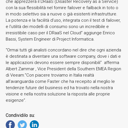
che apprezzerà il DRaaS (Disaster Recovery as a Service)
con la sua flessibilità nel fornire failover e failback in toto o
in modo selettivo sia a nuove o già esistenti infrastrutture.
La potenza e la facilità d’uso, integrata con il test di failover,
e l’utilità dei modelli di consumo sono un incredibile e
irresistibile caso per il DRaaS nel Cloud” aggiunge Enrico
Bassi, System Engineer di Project Informatica.
“Ormai tutti gli analisti concordano nel dire che ogni azienda
è destinata a diventare una software company, dove i dati e
le applicazioni devono essere sempre disponibili” afferma
Albert Zammar , Vice President della Southern EMEA Region
di Veeam.”Con piacere troviamo in Italia realtà
all’avanguardia come Faster che ha recepito al meglio le
tendenze future del business ed ha trovato nella nostra
visione e nella nostra soluzione la risposta alle proprie
esigenze”.
Condividilo su: