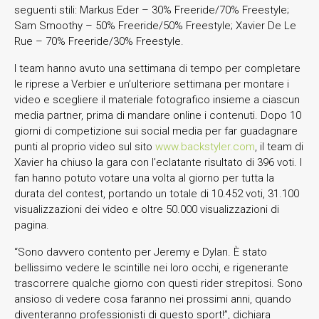
seguenti stili: Markus Eder – 30% Freeride/70% Freestyle;
Sam Smoothy – 50% Freeride/50% Freestyle; Xavier De Le
Rue – 70% Freeride/30% Freestyle.
I team hanno avuto una settimana di tempo per completare
le riprese a Verbier e un’ulteriore settimana per montare i
video e scegliere il materiale fotografico insieme a ciascun
media partner, prima di mandare online i contenuti. Dopo 10
giorni di competizione sui social media per far guadagnare
punti al proprio video sul sito
www.backstyler.com
, il team di
Xavier ha chiuso la gara con l’eclatante risultato di 396 voti. I
fan hanno potuto votare una volta al giorno per tutta la
durata del contest, portando un totale di 10.452 voti, 31.100
visualizzazioni dei video e oltre 50.000 visualizzazioni di
pagina.
“Sono davvero contento per Jeremy e Dylan. È stato
bellissimo vedere le scintille nei loro occhi, e rigenerante
trascorrere qualche giorno con questi rider strepitosi. Sono
ansioso di vedere cosa faranno nei prossimi anni, quando
diventeranno professionisti di questo sport!”, dichiara