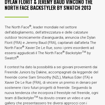
DYLAN FLORIT & JEREMY BAUD VINCONO THE
NORTH FACE BACKSTYLER BY SWATCH 2013
®
The North Face
, leader mondiale nel settore
dell’abbigliamento, dell’attrezzatura e delle calzature
outdoor tecnicamente d’avanguardia, annuncia che Dylan
Florit (FRA) e Jeremy Baud (FRA), capitanati dall’atleta The
®
North Face
Xavier De Le Rue, sono i primi esordienti ad
®
TM
essersi aggiudicati il The North Face
Backstyler
by
®
Swatch
.
Il contest ha dato la possibilità a sei giovani provenienti dai
Freeride Juniors by Dakine, accompagnati da leggende del
freeride come Sam Smoothy (NZL), Markus Eder (ITA) e
Xavier De Le Rue (FRA), di vincere un premio in denaro per
sostenere i loro futuri progetti di freeride. Seguendo la
nuova tendenza che incorpora il freestyle nel freeride, ogni
TM
team di Backstyler
ha dovuto creare un video e una
gallery che presentassero tre diversi approcci con i