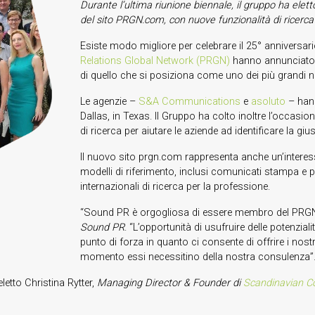
Durante l’ultima riunione biennale, il gruppo ha ele
del sito PRGN.com, con nuove funzionalità di ricerca 
Esiste modo migliore per celebrare il 25° anniversari
Relations Global Network (PRGN)
hanno annunciato o
di quello che si posiziona come uno dei più grandi n
Le agenzie –
S&A Communications
e
asoluto
– hann
Dallas, in Texas. Il Gruppo ha colto inoltre l’occasio
di ricerca per aiutare le aziende ad identificare la gi
Il nuovo sito prgn.com rappresenta anche un’interess
modelli di riferimento, inclusi comunicati stampa e 
internazionali di ricerca per la professione.
“Sound PR è orgogliosa di essere membro del PRGN
Sound PR
. “L’opportunità di usufruire delle potenzia
punto di forza in quanto ci consente di offrire i nost
momento essi necessitino della nostra consulenza”
etto Christina Rytter,
Managing Director & Founder di
Scandinavian 