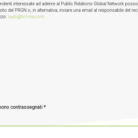
ndenti interessate ad aderire al Public Relations Global Network possono
sito del PRGN o, in alternativa, inviare una email al responsabile del r
izzo:
layth@tcf-me.com
 sono contrassegnati
*