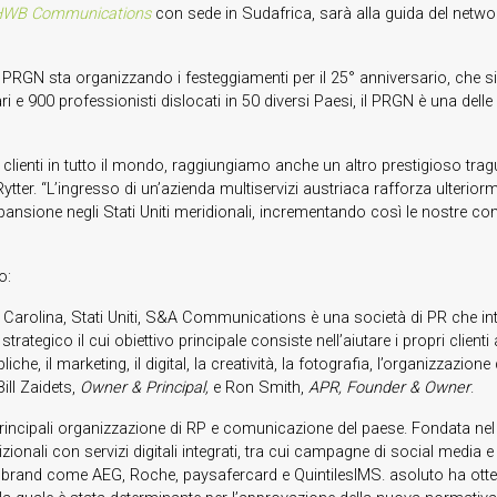
WB Communications
con sede in Sudafrica, sarà alla guida del netwo
l PRGN sta organizzando i festeggiamenti per il 25° anniversario, che si
i e 900 professionisti dislocati in 50 diversi Paesi, il PRGN è una delle 
i clienti in tutto il mondo, raggiungiamo anche un altro prestigioso tra
er. “L’ingresso di un’azienda multiservizi austriaca rafforza ulteriorm
espansione negli Stati Uniti meridionali, incrementando così le nostre c
o:
arolina, Stati Uniti, S&A Communications è una società di PR che integr
trategico il cui obiettivo principale consiste nell’aiutare i propri client
e, il marketing, il digital, la creatività, la fotografia, l’organizzazione
 Bill Zaidets,
Owner & Principal,
e Ron Smith,
APR, Founder & Owner
.
principali organizzazione di RP e comunicazione del paese. Fondata ne
dizionali con servizi digitali integrati, tra cui campagne di social media
ndo brand come AEG, Roche, paysafercard e QuintilesIMS. asoluto ha ott