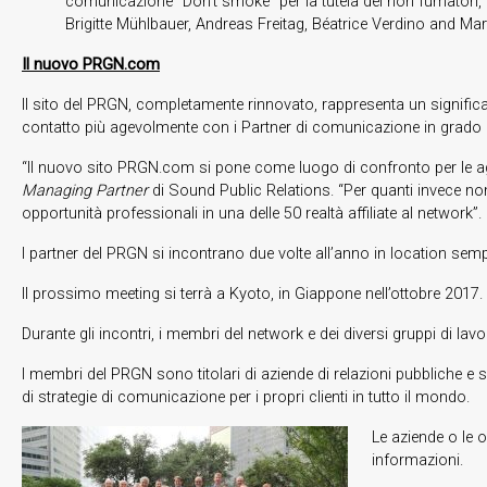
comunicazione “Don’t smoke” per la tutela dei non fumatori, 
Brigitte Mühlbauer, Andreas Freitag, Béatrice Verdino and Mar
Il nuovo PRGN.com
Il sito del PRGN, completamente rinnovato, rappresenta un significat
contatto più agevolmente con i Partner di comunicazione in grado d
“Il nuovo sito PRGN.com si pone come luogo di confronto per le age
Managing Partner
di Sound Public Relations. “Per quanti invece no
opportunità professionali in una delle 50 realtà affiliate al network”.
I partner del PRGN si incontrano due volte all’anno in location semp
Il prossimo meeting si terrà a Kyoto, in Giappone nell’ottobre 2017.
Durante gli incontri, i membri del network e dei diversi gruppi di la
I membri del PRGN sono titolari di aziende di relazioni pubbliche
di strategie di comunicazione per i propri clienti in tutto il mondo.
Le aziende o le o
informazioni.