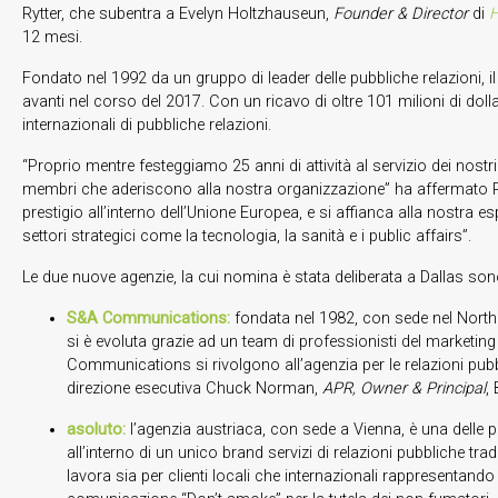
Rytter, che subentra a Evelyn Holtzhauseun,
Founder & Director
di
H
12 mesi.
Fondato nel 1992 da un gruppo di leader delle pubbliche relazioni, i
avanti nel corso del 2017. Con un ricavo di oltre 101 milioni di dollar
internazionali di pubbliche relazioni.
“Proprio mentre festeggiamo 25 anni di attività al servizio dei nostr
membri che aderiscono alla nostra organizzazione” ha affermato Rytt
prestigio all’interno dell’Unione Europea, e si affianca alla nostra 
settori strategici come la tecnologia, la sanità e i public affairs”.
Le due nuove agenzie, la cui nomina è stata deliberata a Dallas son
S&A Communications:
fondata nel 1982, con sede nel North C
si è evoluta grazie ad un team di professionisti del marketing s
Communications si rivolgono all’agenzia per le relazioni pubblich
direzione esecutiva Chuck Norman,
APR, Owner & Principal
,
asoluto:
l’agenzia austriaca, con sede a Vienna, è una delle 
all’interno di un unico brand servizi di relazioni pubbliche tra
lavora sia per clienti locali che internazionali rappresenta